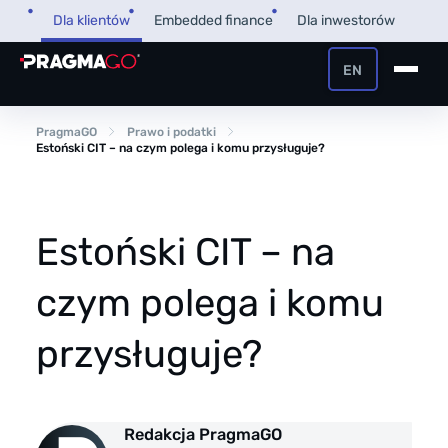
Przejdź
Dla klientów
Embedded finance
Dla inwestorów
do
treści
EN
+48 32 450 02 22
Pożyczka dla firm
PragmaGO
Prawo i podatki
Estoński CIT – na czym polega i komu przysługuje?
Strefa Klienta i Płatnika
Faktoring
Strefa Partnera
Estoński CIT – na
PragmaPay
czym polega i komu
Wiedza
przysługuje?
Poradnik
O nas
FAQ
O firmie
Redakcja PragmaGO
Przegląd Pragmatyczny