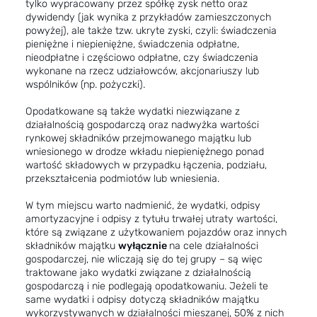
tylko wypracowany przez spółkę zysk netto oraz
dywidendy (jak wynika z przykładów zamieszczonych
powyżej), ale także tzw. ukryte zyski, czyli: świadczenia
pieniężne i niepieniężne, świadczenia odpłatne,
nieodpłatne i częściowo odpłatne, czy świadczenia
wykonane na rzecz udziałowców, akcjonariuszy lub
wspólników (np. pożyczki).
Opodatkowane są także wydatki niezwiązane z
działalnością gospodarczą oraz nadwyżka wartości
rynkowej składników przejmowanego majątku lub
wniesionego w drodze wkładu niepieniężnego ponad
wartość składowych w przypadku łączenia, podziału,
przekształcenia podmiotów lub wniesienia.
W tym miejscu warto nadmienić, że wydatki, odpisy
amortyzacyjne i odpisy z tytułu trwałej utraty wartości,
które są związane z użytkowaniem pojazdów oraz innych
składników majątku
wyłącznie
na cele działalności
gospodarczej, nie wliczają się do tej grupy – są więc
traktowane jako wydatki związane z działalnością
gospodarczą i nie podlegają opodatkowaniu. Jeżeli te
same wydatki i odpisy dotyczą składników majątku
wykorzystywanych w działalności mieszanej, 50% z nich