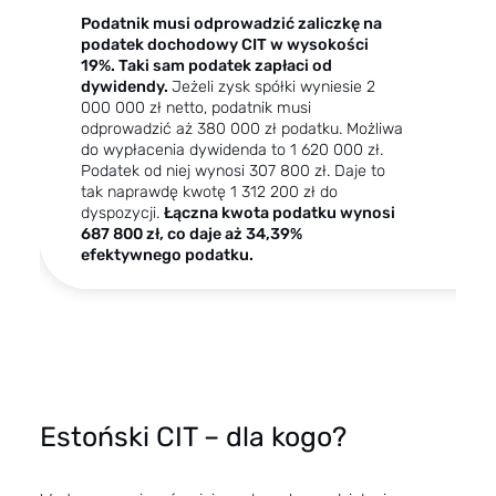
Podatnik musi odprowadzić
zaliczkę na
E
podatek dochodowy
CIT w wysokości
1
19%. Taki sam podatek zapłaci od
p
dywidendy.
Jeżeli zysk spółki wyniesie 2
o
000 000 zł netto, podatnik musi
p
odprowadzić aż 380 000 zł podatku. Możliwa
0
do wypłacenia dywidenda to 1 620 000 zł.
k
Podatek od niej wynosi 307 800 zł. Daje to
w
tak naprawdę kwotę 1 312 200 zł do
p
dyspozycji.
Łączna kwota podatku wynosi
z
687 800 zł, co daje aż 34,39%
z
efektywnego podatku.
Estoński CIT – dla kogo?