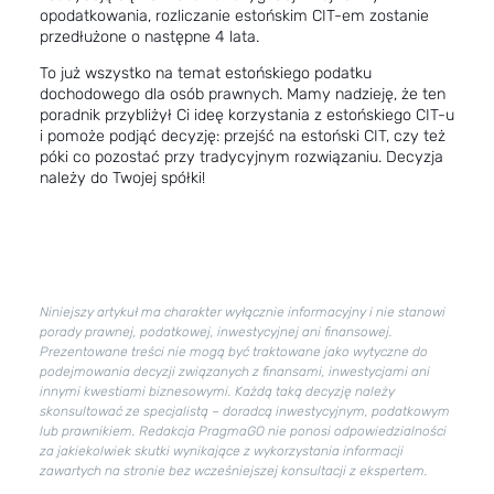
opodatkowania, rozliczanie estońskim CIT-em zostanie
przedłużone o następne 4 lata.
To już wszystko na temat estońskiego podatku
dochodowego dla osób prawnych. Mamy nadzieję, że ten
poradnik przybliżył Ci ideę korzystania z estońskiego CIT-u
i pomoże podjąć decyzję: przejść na estoński CIT, czy też
póki co pozostać przy tradycyjnym rozwiązaniu. Decyzja
należy do Twojej spółki!
Niniejszy artykuł ma charakter wyłącznie informacyjny i nie stanowi
porady prawnej, podatkowej, inwestycyjnej ani finansowej.
Prezentowane treści nie mogą być traktowane jako wytyczne do
podejmowania decyzji związanych z finansami, inwestycjami ani
innymi kwestiami biznesowymi. Każdą taką decyzję należy
skonsultować ze specjalistą – doradcą inwestycyjnym, podatkowym
lub prawnikiem. Redakcja PragmaGO nie ponosi odpowiedzialności
za jakiekolwiek skutki wynikające z wykorzystania informacji
zawartych na stronie bez wcześniejszej konsultacji z ekspertem.