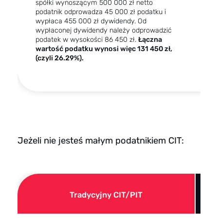
spółki wynoszącym 500 000 zł netto
p
podatnik odprowadza 45 000 zł podatku i
s
wypłaca 455 000 zł dywidendy. Od
p
wypłaconej dywidendy należy odprowadzić
a
podatek w wysokości 86 450 zł.
Łączna
w
wartość podatku wynosi więc 131 450 zł,
k
(czyli 26.29%).
(
ł
0
Jeżeli nie jesteś małym podatnikiem CIT:
Tradycyjny CIT/PIT