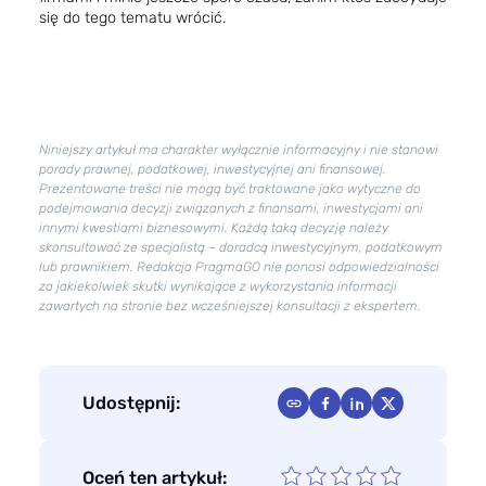
się do tego tematu wrócić.
Niniejszy artykuł ma charakter wyłącznie informacyjny i nie stanowi
porady prawnej, podatkowej, inwestycyjnej ani finansowej.
Prezentowane treści nie mogą być traktowane jako wytyczne do
podejmowania decyzji związanych z finansami, inwestycjami ani
innymi kwestiami biznesowymi. Każdą taką decyzję należy
skonsultować ze specjalistą – doradcą inwestycyjnym, podatkowym
lub prawnikiem. Redakcja PragmaGO nie ponosi odpowiedzialności
za jakiekolwiek skutki wynikające z wykorzystania informacji
zawartych na stronie bez wcześniejszej konsultacji z ekspertem.
Udostępnij:
Oceń ten artykuł: