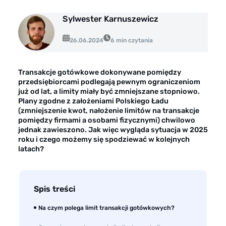
Opinie klientów
Sylwester Karnuszewicz
Case study klientów
26.06.2024
6 min czytania
Dla mediów
Kontakt
Transakcje gotówkowe dokonywane pomiędzy
przedsiębiorcami podlegają pewnym ograniczeniom
już od lat, a limity miały być zmniejszane stopniowo.
Plany zgodne z założeniami Polskiego Ładu
(zmniejszenie kwot, nałożenie limitów na transakcje
pomiędzy firmami a osobami fizycznymi) chwilowo
jednak zawieszono. Jak więc wygląda sytuacja w 2025
roku i czego możemy się spodziewać w kolejnych
latach?
Spis treści
Na czym polega limit transakcji gotówkowych?