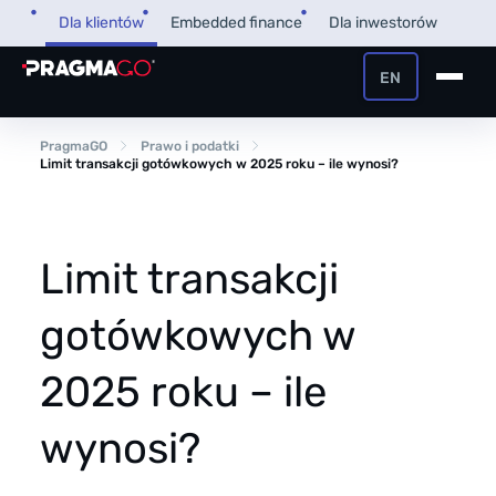
Przejdź
Dla klientów
Embedded finance
Dla inwestorów
do
treści
EN
+48 32 450 02 22
Pożyczka dla firm
PragmaGO
Prawo i podatki
Limit transakcji gotówkowych w 2025 roku – ile wynosi?
Strefa Klienta i Płatnika
Faktoring
Strefa Partnera
Limit transakcji
PragmaPay
gotówkowych w
Wiedza
2025 roku – ile
Poradnik
O nas
wynosi?
FAQ
O firmie
Przegląd Pragmatyczny