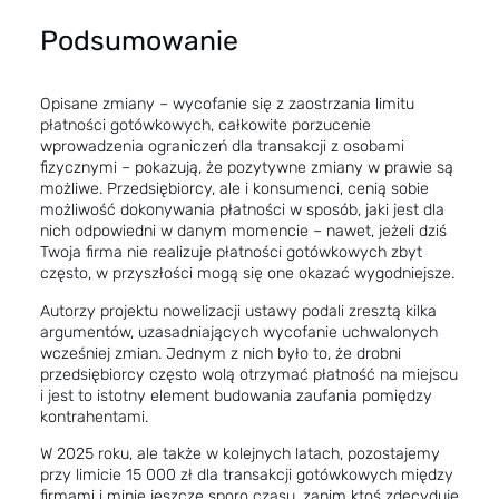
Podsumowanie
Opisane zmiany – wycofanie się z zaostrzania limitu
płatności gotówkowych, całkowite porzucenie
wprowadzenia ograniczeń dla transakcji z osobami
fizycznymi – pokazują, że pozytywne zmiany w prawie są
możliwe. Przedsiębiorcy, ale i konsumenci, cenią sobie
możliwość dokonywania płatności w sposób, jaki jest dla
nich odpowiedni w danym momencie – nawet, jeżeli dziś
Twoja firma nie realizuje płatności gotówkowych zbyt
często, w przyszłości mogą się one okazać wygodniejsze.
Autorzy projektu nowelizacji ustawy podali zresztą kilka
argumentów, uzasadniających wycofanie uchwalonych
wcześniej zmian. Jednym z nich było to, że drobni
przedsiębiorcy często wolą otrzymać płatność na miejscu
i jest to istotny element budowania zaufania pomiędzy
kontrahentami.
W 2025 roku, ale także w kolejnych latach, pozostajemy
przy limicie 15 000 zł dla transakcji gotówkowych między
firmami i minie jeszcze sporo czasu, zanim ktoś zdecyduje