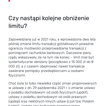
Czy nastąpi kolejne obniżenie
limitu?
Zapowiedziana już w 2021 roku, a wprowadzona dwa lata
później zmiana limitu transakcji gotówkowych poważnie
ograniczy możliwości przeprowadzania transakcji z
pominięciem rachunków bankowych. Ówczesne plany
rządu wskazywały, że na tym nie koniec – limit miał być
systematycznie obniżany (początkowo z 15 000 zł do 8
000 zł), a z czasem obejmować nawet transakcje
zawierane pomiędzy przedsiębiorcami a osobami
fizycznymi.
Choć była to tylko niewielka część zmian proponowanych
w ustawie z dn. 29 października 2021 r. o zmianie ustawy
o podatku dochodowym od osób fizycznych (updof),
ustawy o podatku dochodowym od osób prawnych
(updop) oraz niektórych innych ustaw (czyli tzw.
Polskim
Ładzie
), została ona krytycznie oceniona przez