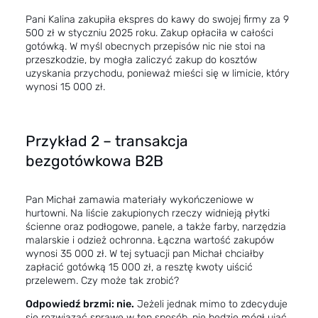
Pani Kalina zakupiła ekspres do kawy do swojej firmy za 9
500 zł w styczniu 2025 roku. Zakup opłaciła w całości
gotówką. W myśl obecnych przepisów nic nie stoi na
przeszkodzie, by mogła zaliczyć zakup do kosztów
uzyskania przychodu, ponieważ mieści się w limicie, który
wynosi 15 000 zł.
Przykład 2 – transakcja
bezgotówkowa B2B
Pan Michał zamawia materiały wykończeniowe w
hurtowni. Na liście zakupionych rzeczy widnieją płytki
ścienne oraz podłogowe, panele, a także farby, narzędzia
malarskie i odzież ochronna. Łączna wartość zakupów
wynosi 35 000 zł. W tej sytuacji pan Michał chciałby
zapłacić gotówką 15 000 zł, a resztę kwoty uiścić
przelewem. Czy może tak zrobić?
Odpowiedź brzmi: nie.
Jeżeli jednak mimo to zdecyduje
się rozwiązać sprawę w ten sposób, nie będzie mógł ująć