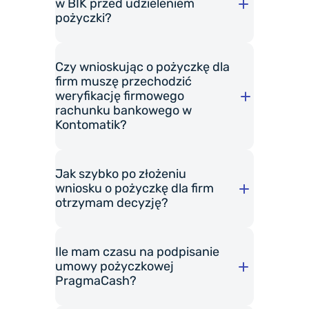
w BIK przed udzieleniem
pożyczki?
Dla jednoosobowych działalności gospod
Czy wnioskując o pożyczkę dla
poprosić o dane właściciela
firm muszę przechodzić
firmy, takie jak imię i nazwisko,
weryfikację firmowego
PESEL czy numer dowodu
rachunku bankowego w
Kontomatik?
osobistego.
Dla spółek:
możemy poprosić
Jak szybko po złożeniu
o dane przedstawiciela firmy,
wniosku o pożyczkę dla firm
takie jak imię i nazwisko.
otrzymam decyzję?
sprawdzić, czy wskazany
Ile mam czasu na podpisanie
rachunek widnieje na białej
umowy pożyczkowej
liście podatników VAT,
PragmaCash?
przeliczyć limit, który możemy