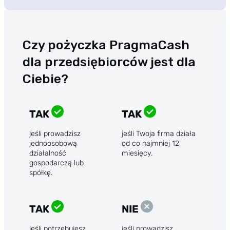
Czy pożyczka PragmaCash
dla przedsiębiorców jest dla
Ciebie?
TAK
TAK
jeśli prowadzisz
jeśli Twoja firma działa
jednoosobową
od co najmniej 12
działalność
miesięcy.
gospodarczą lub
spółkę.
TAK
NIE
jeśli potrzebujesz
jeśli prowadzisz