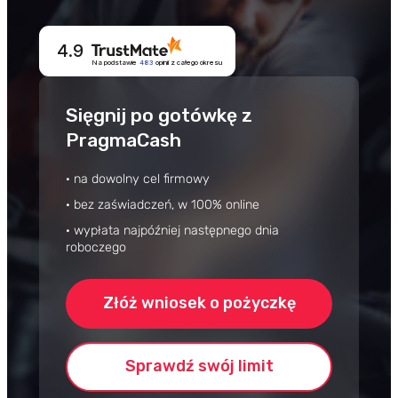
Przegląd Pragmatyczny
Opinie klientów
4.9
Case study klientów
Na podstawie
483
opinii
z całego okresu
Dla mediów
Sięgnij po gotówkę z
Kontakt
PragmaCash
· na dowolny cel firmowy
· bez zaświadczeń, w 100% online
· wypłata najpóźniej następnego dnia
roboczego
Złóż wniosek o pożyczkę
Sprawdź swój limit