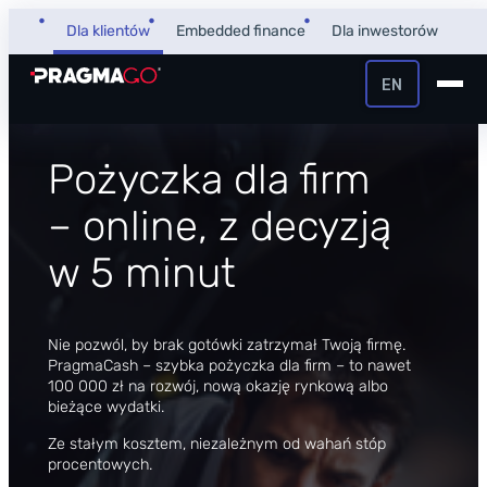
Przejdź
Dla klientów
Embedded finance
Dla inwestorów
do
PragmaGO
Pożyczka dla firm – PragmaCash
treści
EN
+48 32 450 02 22
Pożyczka dla firm
Pożyczka dla firm
Strefa Klienta i Płatnika
– online, z decyzją
Faktoring
Strefa Partnera
w 5 minut
PragmaPay
Nie pozwól, by brak gotówki zatrzymał Twoją firmę.
PragmaCash – szybka pożyczka dla firm – to nawet
Wiedza
100 000 zł na rozwój, nową okazję rynkową albo
bieżące wydatki.
Poradnik
O nas
Ze stałym kosztem, niezależnym od wahań stóp
FAQ
O firmie
procentowych.