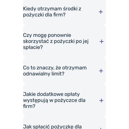
udostępnić Twojej firmie na
Kiedy otrzymam środki z
pożyczki dla firm?
podstawie historii transakcji,
potwierdzić, że numer
Czy mogę ponownie
rachunku, na który wypłacimy
skorzystać z pożyczki po jej
środki, faktycznie należy do
spłacie?
Ciebie.
Co to znaczy, że otrzymam
odnawialny limit?
Jakie dodatkowe opłaty
występują w pożyczce dla
firm?
Jak spłacić pożyczkę dla