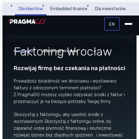
Przejdź
Dla klientów
Embedded finance
Dla inwestorów
do
treści
EN
+48 32 450 02 22
Pożyczka dla firm
Faktoring Wrocław
PragmaGO
Faktoring Wrocław
Strefa Klienta i Płatnika
Faktoring
Rozwijaj firmę bez czekania na płatności
Strefa Partnera
Prowadzisz działalność we Wrocławiu i wystawiasz
faktury z odroczonym terminem płatności?
PragmaPay
Z PragmaGO możesz szybko odzyskać środki z faktur i
przeznaczyć je na bieżące potrzeby Twojej firmy.
Wiedza
Skorzystaj z faktoringu, aby uwolnić środki z
Poradnik
wystawionych Skorzystaj z
faktoringu online
, by
O nas
FAQ
zapewnić sobie płynność finansową i skutecznie
O firmie
rozwijać biznes bez zbędnych opóźnień. i inwestować