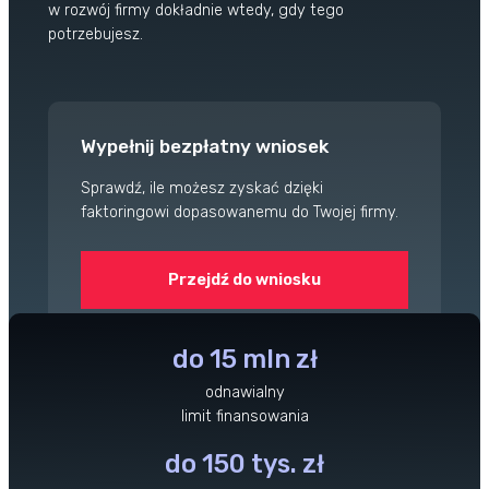
Przegląd Pragmatyczny
w rozwój firmy dokładnie wtedy, gdy tego
Opinie klientów
potrzebujesz.
Case study klientów
Dla mediów
Kontakt
Wypełnij bezpłatny wniosek
Sprawdź, ile możesz zyskać dzięki
faktoringowi dopasowanemu do Twojej firmy.
Przejdź do wniosku
do 15 mln zł
odnawialny
limit finansowania
do 150 tys. zł