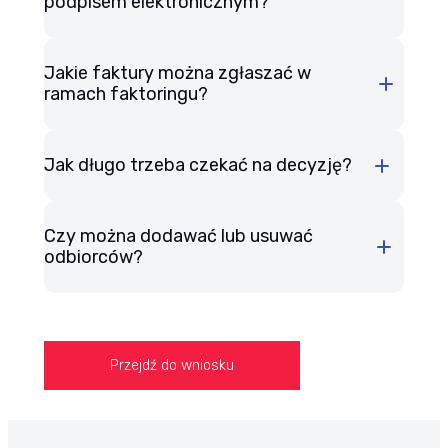
podpisem elektronicznym?
Masz dwie opcje:
Jakie faktury można zgłaszać w
ramach faktoringu?
Masz własny podpis kwalifikowany?
Otrzymasz umowę e-mailem. Podpisz
ją swoim podpisem kwalifikowanym i
Jak długo trzeba czekać na decyzję?
odeślij na wskazany adres.
Czy można dodawać lub usuwać
Nie masz podpisu? Skorzystaj z
odbiorców?
jednorazowego certyfikatu (mSzafir)
Kliknij w link z Autenti, potwierdź dane
i podpisz
umowę faktoringową
online —
bez instalowania dodatkowego
Przejdź do wniosku
oprogramowania. Otrzymasz umowę e-
mailem. Podpisz ją swoim podpisem
kwalifikowanym i odeślij na wskazany