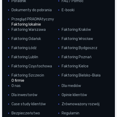
Poradnik
FAQ / Pomoc
Dokumenty do pobrania
E-booki
Przegląd PRAGMAtyczny
Faktoring lokalnie
Faktoring Warszawa
Faktoring Kraków
Faktoring Gdańsk
Faktoring Wrocław
Faktoring Łódź
Faktoring Bydgoszcz
Faktoring Lublin
Faktoring Poznań
Faktoring Częstochowa
Faktoring Kielce
Faktoring Szczecin
Faktoring Bielsko-Biała
O firmie
O nas
Dla mediów
Dla inwestorów
Opinie klientów
Case study klientów
Zrównoważony rozwój
Bezpieczeństwo
Regulamin