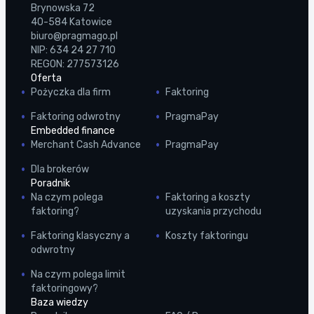
Brynowska 72
40-584 Katowice
biuro@pragmago.pl
NIP: 634 24 27 710
REGON: 277573126
Oferta
Pożyczka dla firm
Faktoring
Faktoring odwrotny
PragmaPay
Embedded finance
Merchant Cash Advance
PragmaPay
Dla brokerów
Poradnik
Na czym polega
Faktoring a koszty
faktoring?
uzyskania przychodu
Faktoring klasyczny a
Koszty faktoringu
odwrotny
Na czym polega limit
faktoringowy?
Baza wiedzy