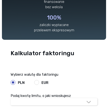
finansowanie
bez weksla
100%
zaliczki wypłacane
przelewem ekspresowym
Kalkulator faktoringu
Wybierz walutę dla faktoringu
PLN
EUR
Podaj kwotę limitu, o jaki wnioskujesz