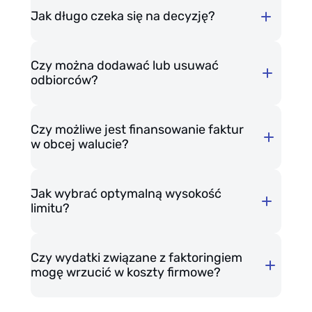
e-mailem. Podpisz ją i odeślij na
Jak długo czeka się na decyzję?
wskazany adres.
Czy można dodawać lub usuwać
Jeśli nie masz podpisu
– możesz
odbiorców?
skorzystać z jednorazowego
certyfikatu mSzafir. Klikasz w link
z Autenti, potwierdzasz dane i
Czy możliwe jest finansowanie faktur
w obcej walucie?
podpisujesz umowę online, bez
konieczności instalowania
dodatkowego oprogramowania.
Jak wybrać optymalną wysokość
limitu?
Czy wydatki związane z faktoringiem
mogę wrzucić w koszty firmowe?