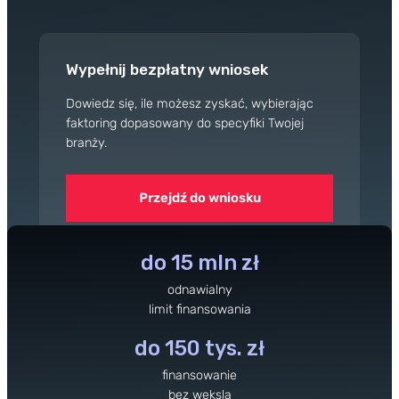
Przegląd Pragmatyczny
Opinie klientów
Case study klientów
Wypełnij bezpłatny wniosek
Dla mediów
Dowiedz się, ile możesz zyskać, wybierając
Kontakt
faktoring dopasowany do specyfiki Twojej
branży.
Przejdź do wniosku
do 15 mln zł
odnawialny
limit finansowania
do 150 tys. zł
finansowanie
bez weksla