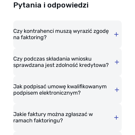
Pytania i odpowiedzi
Czy kontrahenci muszą wyrazić zgodę
na faktoring?
Czy podczas składania wniosku
cesji wierzytelności
sprawdzana jest zdolność kredytowa?
Jak podpisać umowę kwalifikowanym
podpisem elektronicznym?
w bazach BIK i BIG
Jakie faktury można zgłaszać w
ramach faktoringu?
Jeśli posiadasz podpis
kwalifikowany
– prześlemy Ci umowę