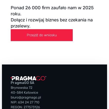
Ponad 26 000 firm zaufało nam w 2025
roku.
Dołącz i rozwijaj biznes bez czekania na
przelewy.
Przejdź do wniosku
PragmaGO SA
Brynowska 72
40-584 Katowice
biuro@pragmago.pl
NIP: 634 24 27 710
REGON: 277573126