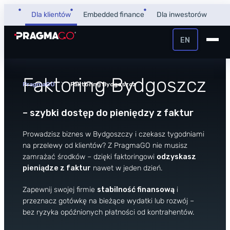
Przejdź
Dla klientów
Embedded finance
Dla inwestorów
do
treści
EN
+48 32 450 02 22
Pożyczka dla firm
Faktoring Bydgoszcz
PragmaGO
Faktoring Bydgoszcz
Strefa Klienta i Płatnika
Faktoring
– szybki dostęp do pieniędzy z faktur
Strefa Partnera
Prowadzisz biznes w Bydgoszczy i czekasz tygodniami
PragmaPay
na przelewy od klientów? Z PragmaGO nie musisz
zamrażać środków – dzięki
faktoringowi
odzyskasz
pieniądze z faktur
nawet w jeden dzień.
Wiedza
Zapewnij swojej firmie
stabilność finansową
i
Poradnik
przeznacz gotówkę na bieżące wydatki lub rozwój –
O nas
FAQ
bez ryzyka opóźnionych płatności od kontrahentów.
O firmie