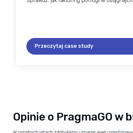
Sprawdź, jak faktoring pomógł w osiągnięc
Przeczytaj case study
Opinie o PragmaGO w b
W ostatnich latach zdobyliśmy uznanie wielu prestiżowy