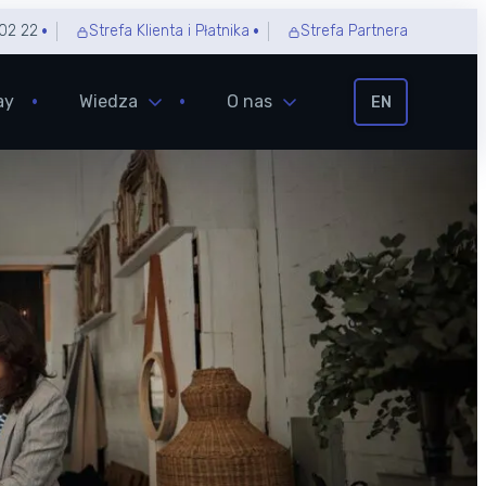
02 22
Strefa Klienta i Płatnika
Strefa Partnera
ay
Wiedza
O nas
EN