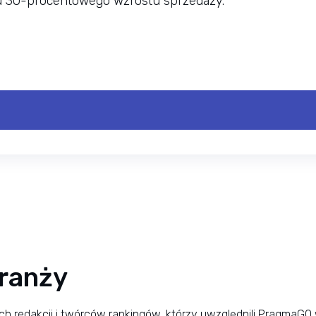
iu 30-procentowego wzrostu sprzedaży.
ranży
ch redakcji i twórców rankingów, którzy uwzględnili PragmaG