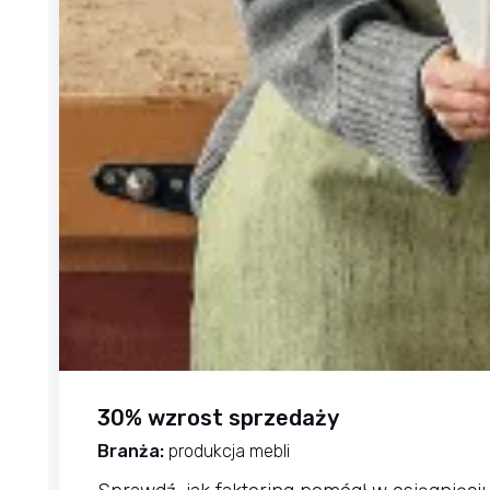
30% wzrost sprzedaży
Branża:
produkcja mebli