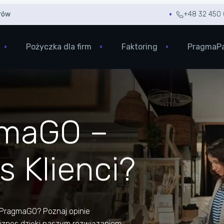
rów
+48 32 450 
Pożyczka dla firm
Faktoring
PragmaP
gmaGO –
s Klienci?
 PragmaGO? Poznaj opinie
biznes dzięki naszym rozwiązaniom.