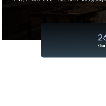
2
klie