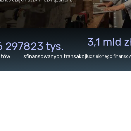
3,1 mld z
6 297
823 tys.
ntów
sfinansowanych transakcji
udzielonego finanso