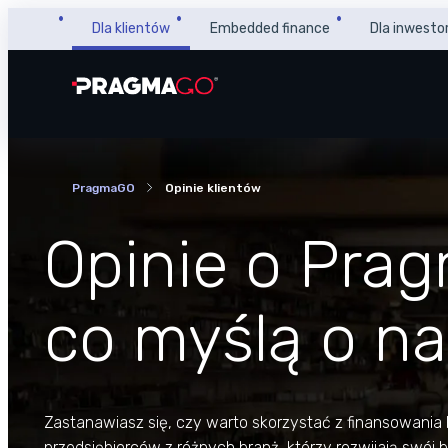
Przejdź
Dla klientów
Embedded finance
Dla inwesto
do
treści
PragmaGO
Opinie klientów
Opinie o Pra
co myślą o na
Zastanawiasz się, czy warto skorzystać z finansowania
przedsiębiorców z różnych branż, którzy rozwijają swój 