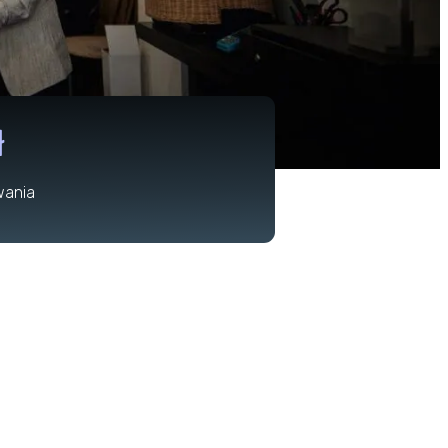
ł
wania