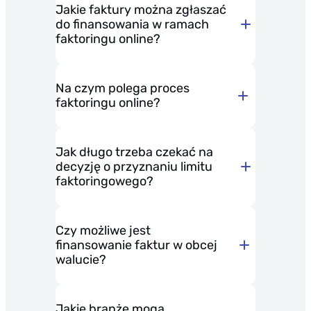
Jakie faktury można zgłaszać
kosztami.
do finansowania w ramach
faktoringu online?
Metoda 1: Podpisanie umowy
kwalifikowanym podpisem
elektronicznym, który już
Na czym polega proces
faktoringu online?
posiadasz.
Jak długo trzeba czekać na
decyzję o przyznaniu limitu
faktoringowego?
umową
faktoringu
faktor (firma świadcząca
Czy możliwe jest
usługę),
finansowanie faktur w obcej
walucie?
faktorant (przedsiębiorca
wystawiający fakturę),
Jakie branże mogą