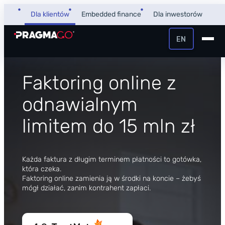
Przejdź
Dla klientów
Embedded finance
Dla inwestorów
do
PragmaGO
Faktoring online
treści
EN
+48 32 450 02 22
Pożyczka dla firm
Faktoring online z
Strefa Klienta i Płatnika
odnawialnym
Faktoring
Strefa Partnera
limitem do 15 mln zł
PragmaPay
Każda faktura z długim terminem płatności to gotówka,
która czeka.
Wiedza
Faktoring online zamienia ją w środki na koncie – żebyś
mógł działać, zanim kontrahent zapłaci.
Poradnik
O nas
FAQ
O firmie