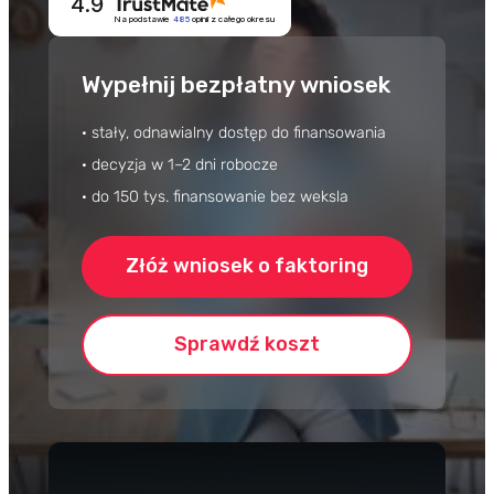
4.9
Przegląd Pragmatyczny
Opinie klientów
Na podstawie
485
opinii
z całego okresu
Case study klientów
Wypełnij bezpłatny wniosek
Dla mediów
· stały, odnawialny dostęp do finansowania
Kontakt
· decyzja w 1–2 dni robocze
· do 150 tys. finansowanie bez weksla
Złóż wniosek o faktoring
Sprawdź koszt