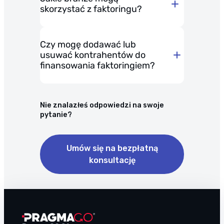
odbiorca faktury
Metoda 2: Podpisanie umowy
skorzystać z faktoringu?
(kontrahent).
jednorazowym
Złoty polski (PLN)
kwalifikowanym podpisem
Czy mogę dodawać lub
elektronicznym.
Euro (EUR)
usuwać kontrahentów do
finansowania faktoringiem?
Dolar amerykański (USD)
Funt brytyjski (GBP)
Nie znalazłeś odpowiedzi na swoje
transportowych
,
pytanie?
Frank szwajcarski (CHF)
budowlanych
,
Umów się na bezpłatną
produkcyjnych,
konsultację
handlowych,
i wielu innych obszarów
gospodarki.