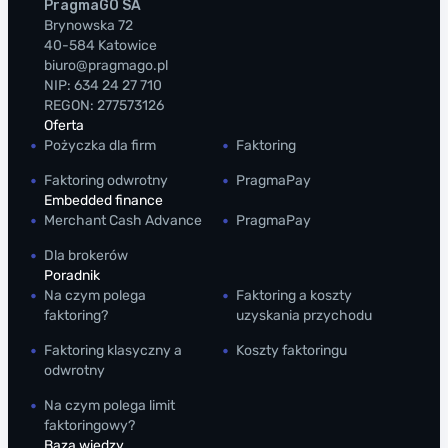
PragmaGO SA
Brynowska 72
40-584 Katowice
biuro@pragmago.pl
NIP: 634 24 27 710
REGON: 277573126
Oferta
Pożyczka dla firm
Faktoring
Faktoring odwrotny
PragmaPay
Embedded finance
Merchant Cash Advance
PragmaPay
Dla brokerów
Poradnik
Na czym polega
Faktoring a koszty
faktoring?
uzyskania przychodu
Faktoring klasyczny a
Koszty faktoringu
odwrotny
Na czym polega limit
faktoringowy?
Baza wiedzy