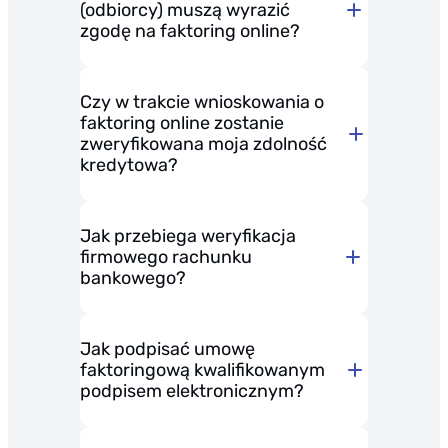
(odbiorcy) muszą wyrazić
zgodę na faktoring online?
Czy w trakcie wnioskowania o
cesję wierzytelności
faktoring online zostanie
zweryfikowana moja zdolność
kredytowa?
Jak przebiega weryfikacja
firmowego rachunku
bankowego?
Jak podpisać umowę
faktoringową kwalifikowanym
podpisem elektronicznym?
Wcześniejsza częściowa
wypłata środków nie wiąże się
z żadnymi dodatkowymi