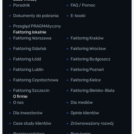
Poradnik
FAQ / Pomoc
Dokumenty do pobrania
E-booki
Przegląd PRAGMAtyczny
Faktoring lokalnie
Faktoring Warszawa
Faktoring Kraków
Faktoring Gdańsk
Faktoring Wrocław
Faktoring Łódź
Faktoring Bydgoszcz
Faktoring Lublin
Faktoring Poznań
Faktoring Częstochowa
Faktoring Kielce
Faktoring Szczecin
Faktoring Bielsko-Biała
O firmie
O nas
Dla mediów
Dla inwestorów
Opinie klientów
Case study klientów
Zrównoważony rozwój
Bezpieczeństwo
Regulamin