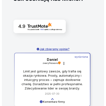
4.9
Na podstawie
485
opinii
z całego okresu
Jak zbieramy opinie?
wyróżniona
Daniel
zweryfikowano
Limit jest gotowy zawsze, gdy trafia się
okazja rynkowa. Prosty, automatyczny i
intuicyjny proces – zajmuje dosłownie
chwilę. Doradztwo w pełni profesjonalne.
Zdecydowanie lider w swojej branży.
Polecam.
2025-07-30
Komentarz firmy