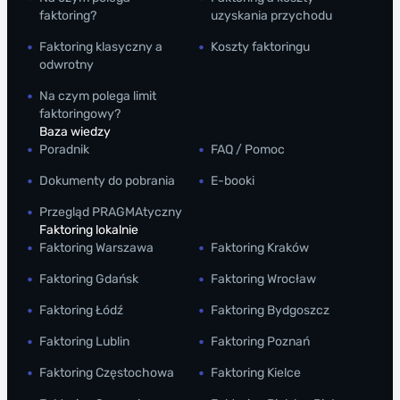
r
a
faktoring?
uzyskania przychodu
i
t
n
Faktoring klasyczny a
Koszty faktoringu
n
odwrotny
g
i
–
Na czym polega limit
k
faktoringowy?
j
a
Baza wiedzy
a
Poradnik
FAQ / Pomoc
k
K
Dokumenty do pobrania
E-booki
m
S
Przegląd PRAGMAtyczny
e
e
Faktoring lokalnie
c
F
Faktoring Warszawa
Faktoring Kraków
h
Faktoring Gdańsk
Faktoring Wrocław
a
k
Faktoring Łódź
Faktoring Bydgoszcz
n
r
i
o
Faktoring Lublin
Faktoring Poznań
z
k
Faktoring Częstochowa
Faktoring Kielce
m
p