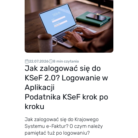
ł
a
t
a
a
z
a
22.07.2026
8 min czytania
l
Jak zalogować się do
i
KSeF 2.0? Logowanie w
c
Aplikacji
z
Podatnika KSeF krok po
k
a
kroku
–
Jak zalogować się do Krajowego
c
Systemu e-Faktur? O czym należy
z
pamiętać tuż po logowaniu?
y