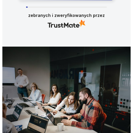
Dziękujemy za wspaniałą opinię! Szczególnie
cieszy nas, że docenia Pan zarówno nasz
automatyczny, szybki proces, jak i profesjonalne
zebranych i zweryfikowanych przez
doradztwo naszego zespołu. Staramy się łączyć
najlepszą technologię z ludzkim podejściem, a
Pana słowa pokazują, że nam się to udaje.
Dziękujemy, zespół PragmaGO!
Pieniądze, które napędzają
polski biznes
Tworzymy finansowanie dla firm w oparciu o to, czego
przedsiębiorcy faktycznie potrzebują – nie o własne
założenia i wyobrażenia. Wszystko dzieje się online i
szybko. Gdy potrzebujesz rozmowy – jesteśmy tu.
Takie podejście, konkretne i odpowiedzialne, przekłada
się na całą naszą organizację. Jesteśmy spółką
notowaną na giełdzie, działającą pod nadzorem KNF,
partnerem, na którym możesz polegać.