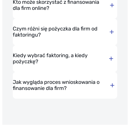
Kto może skorzystać z finansowania
dla firm online?
Czym różni się pożyczka dla firm od
faktoringu?
Pożyczka dla firm
Kiedy wybrać faktoring, a kiedy
pożyczkę?
Finansowanie faktoringiem
online
przeznaczone jest dla
Wybierz pożyczkę dla firm PragmaCash,
przedsiębiorców, którzy regularnie
Jak wygląda proces wnioskowania o
jeśli:
wystawiają faktury z odroczonym
finansowanie dla firm?
terminem płatności.
Twoja firma funkcjonuje na rynku od co
najmniej 12 miesięcy.
Pożyczka dla firm PragmaCash
Wypełnij formularz dostępny na stronie
to
rozwiązanie stworzone z myślą o
wybranego produktu podstawowymi
Potrzebujesz szybkiego i pozbawionego
firmach z sektora MŚP, które
danymi swojej firmy.
zbędnych formalności finansowania.