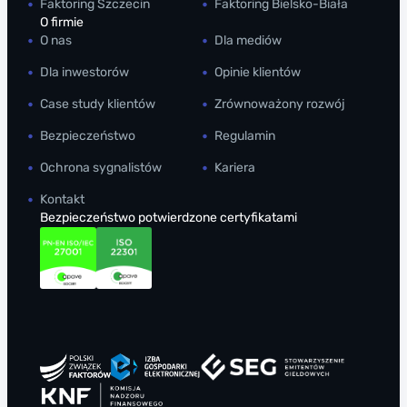
Faktoring Szczecin
Faktoring Bielsko-Biała
p
o
O firmie
o
k
O nas
Dla mediów
d
r
Dla inwestorów
Opinie klientów
z
o
Case study klientów
Zrównoważony rozwój
i
k
e
u
Bezpieczeństwo
Regulamin
l
Ochrona sygnalistów
Kariera
o
Kontakt
n
Bezpieczeństwo potwierdzone certyfikatami
e
j
p
ł
a
t
n
o