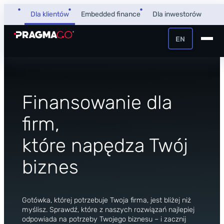
Przejdź
Dla klientów
Embedded finance
Dla inwestorów
do
treści
EN
+48 32 450 02 22
Pożyczka dla firm
Strefa Klienta i Płatnika
Finansowanie dla
Faktoring
Strefa Partnera
firm,
które napędza Twój
PragmaPay
biznes
Wiedza
Poradnik
O nas
Gotówka, której potrzebuje Twoja firma, jest bliżej niż
FAQ
myślisz. Sprawdź, które z naszych rozwiązań najlepiej
O firmie
odpowiada na potrzeby Twojego biznesu – i zacznij