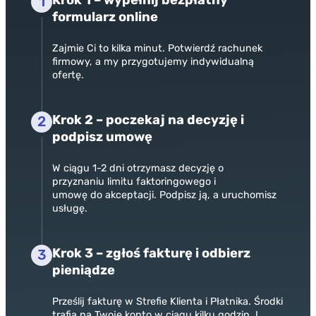
1
formularz online
Zajmie Ci to kilka minut. Potwierdź rachunek
firmowy, a my przygotujemy indywidualną
ofertę.
Krok 2 – poczekaj na decyzję i
2
podpisz umowę
W ciągu 1-2 dni otrzymasz decyzję o
przyznaniu
limitu faktoringowego
i
umowę do akceptacji. Podpisz ją, a uruchomisz
usługę.
Krok 3 – zgłoś fakturę i odbierz
3
pieniądze
Prześlij fakturę w Strefie Klienta i Płatnika. Środki
trafią na Twoje konto w ciągu kilku godzin. I