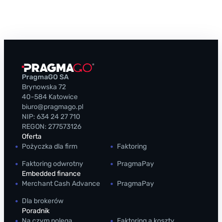
l
n
t
i
i
n
t
e
a
p
w
?
a
A
y
p
PragmaGO SA
Brynowska 72
m
l
40-584 Katowice
e
i
biuro@pragmago.pl
n
k
NIP: 634 24 27 710
REGON: 277573126
t
a
Oferta
a
c
Pożyczka dla firm
Faktoring
f
j
Faktoring odwrotny
PragmaPay
a
i
Embedded finance
k
P
Merchant Cash Advance
PragmaPay
t
o
Dla brokerów
o
d
Poradnik
Na czym polega
Faktoring a koszty