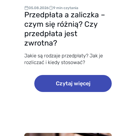
Twojej firmie.
05.08.2026
9 min czytania
Przedpłata a zaliczka –
czym się różnią? Czy
przedpłata jest
zwrotna?
Jakie są rodzaje przedpłaty? Jak je
rozliczać i kiedy stosować?
:
Czytaj więcej
P
r
z
e
d
p