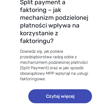
Split payment a
ę
r
d
faktoring – jak
z
o
e
mechanizm podzielonej
K
d
płatności wpływa na
S
p
korzystanie z
e
ł
faktoringu?
F
a
2
t
Dowiedz się, jak polskie
.
a
przedsiębiorstwa radzą sobie z
0
mechanizmem podzielonej płatności
j
(Split Payment) oraz w jaki sposób
?
e
obowiązkowy MPP wpłynął na usługi
L
s
faktoringowe.
o
t
g
z
:
Czytaj więcej
o
w
S
w
r
p
a
o