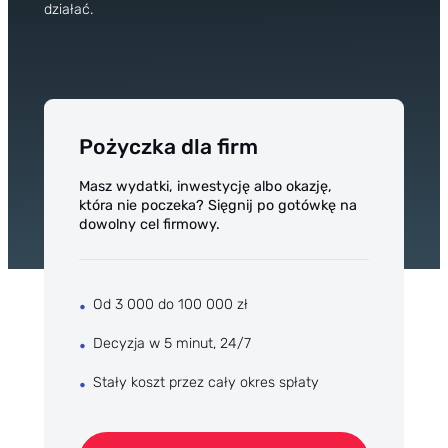
Przegląd Pragmatyczny
działać.
Opinie klientów
Case study klientów
Dla mediów
Kontakt
Pożyczka dla firm
Masz wydatki, inwestycję albo okazję,
która nie poczeka? Sięgnij po gotówkę na
dowolny cel firmowy.
Od 3 000 do 100 000 zł
Decyzja w 5 minut, 24/7
Stały koszt przez cały okres spłaty