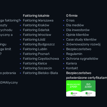
Faktoring lokalnie
O firmie
ga faktoring?
Faktoring Warszawa
O nas
oszty
Faktoring Kraków
Dla mediów
rzychodu
Faktoring Gdańsk
Dla inwestorów
asyczny a
Faktoring Wrocław
Opinie klientów
Faktoring Łódź
Case study klientów
ingu
Faktoring Bydgoszcz
Zrównoważony rozwój
ga limit
Faktoring Lublin
Bezpieczeństwo
?
Faktoring Poznań
Regulamin
Faktoring Częstochowa
Ochrona sygnalistów
Faktoring Kielce
Kariera
Faktoring Szczecin
Kontakt
o pobrania
Faktoring Bielsko-Biała
Bezpieczeństwo
potwierdzone certyfikatam
AGMAtyczny