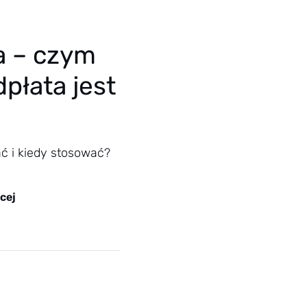
a – czym
dpłata jest
ać i kiedy stosować?
cej