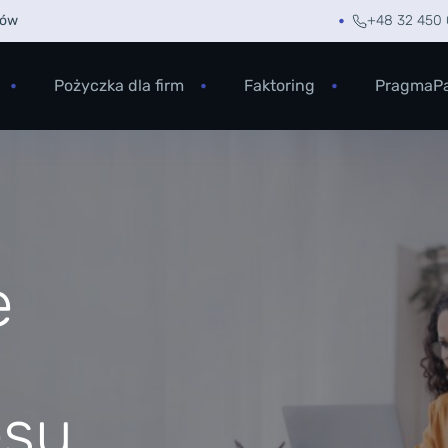
rów
+48 32 450 
Pożyczka dla firm
Faktoring
PragmaP
e
esu