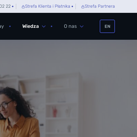
02 22
Strefa Klienta i Płatnika
Strefa Partnera
ay
Wiedza
O nas
EN