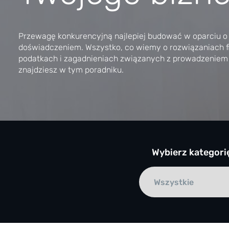
Przewagę konkurencyjną najlepiej budować w oparciu o
doświadczeniem. Wszystko, co wiemy o rozwiązaniach 
podatkach i zagadnieniach związanych z prowadzeniem 
znajdziesz w tym poradniku.
Wybierz kategori