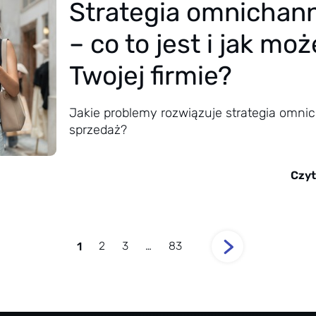
Strategia omnichann
– co to jest i jak m
Twojej firmie?
Jakie problemy rozwiązuje strategia omnic
sprzedaż?
Czyt
1
2
3
…
83