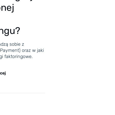
nej
ingu?
adzą sobie z
 Payment) oraz w jaki
i faktoringowe.
cej