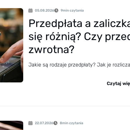
05.08.2026
9
min czytania
Przedpłata a zaliczk
się różnią? Czy prze
zwrotna?
Jakie są rodzaje przedpłaty? Jak je rozlicz
Czytaj wię
22.07.2026
8
min czytania