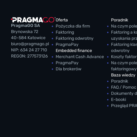
Oferta
Poradnik
PragmaGO SA
Pożyczka dla firm
Na czym pole
Brynowska 72
Faktoring
Faktoring a k
40-584 Katowice
Faktoring odwrotny
uzyskania p
biuro@pragmago.pl
PragmaPay
Faktoring kl
NIP: 634 24 27 710
Embedded finance
odwrotny
REGON: 277573126
Merchant Cash Advance
Koszty faktor
PragmaPay
Na czym pole
Dla brokerów
faktoringowy
Baza wiedzy
Poradnik
FAQ / Pomoc
Dokumenty d
E-booki
Przegląd PR