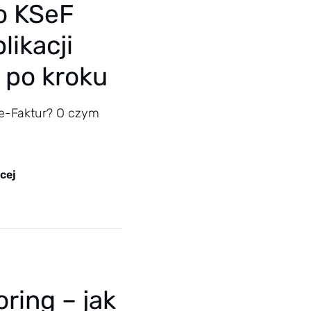
o KSeF
ikacji
 po kroku
e-Faktur? O czym
cej
oring – jak