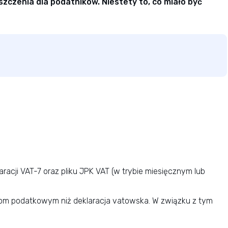
zenia dla podatników. Niestety to, co miało być
acji VAT-7 oraz pliku JPK VAT (w trybie miesięcznym lub
anom podatkowym niż deklaracja vatowska. W związku z tym