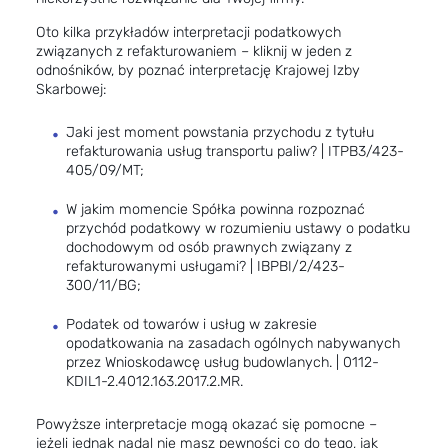
Oto kilka przykładów interpretacji podatkowych
związanych z refakturowaniem – kliknij w jeden z
odnośników, by poznać interpretację Krajowej Izby
Skarbowej:
Jaki jest moment powstania przychodu z tytułu
refakturowania usług transportu paliw? |
ITPB3/423-
405/09/MT
;
W jakim momencie Spółka powinna rozpoznać
przychód podatkowy w rozumieniu ustawy o podatku
dochodowym od osób prawnych związany z
refakturowanymi usługami? |
IBPBI/2/423-
300/11/BG
;
Podatek od towarów i usług w zakresie
opodatkowania na zasadach ogólnych nabywanych
przez Wnioskodawcę usług budowlanych. |
0112-
KDIL1-2.4012.163.2017.2.MR
.
Powyższe interpretacje mogą okazać się pomocne –
jeżeli jednak nadal nie masz pewności co do tego, jak