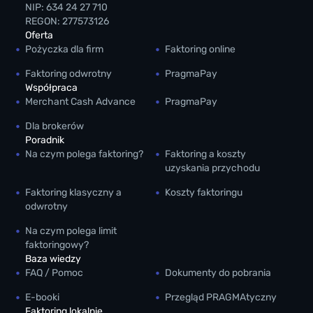
NIP: 634 24 27 710
REGON: 277573126
Oferta
Pożyczka dla firm
Faktoring online
Faktoring odwrotny
PragmaPay
Współpraca
Merchant Cash Advance
PragmaPay
Dla brokerów
Poradnik
Na czym polega faktoring?
Faktoring a koszty
uzyskania przychodu
Faktoring klasyczny a
Koszty faktoringu
odwrotny
Na czym polega limit
faktoringowy?
Baza wiedzy
FAQ / Pomoc
Dokumenty do pobrania
E-booki
Przegląd PRAGMAtyczny
Faktoring lokalnie