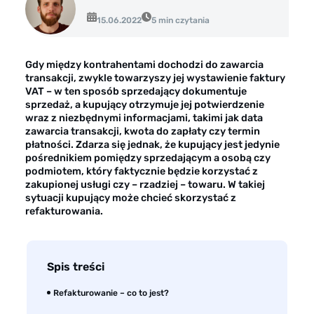
Opinie klientów
15.06.2022
5 min czytania
Case study klientów
Dla mediów
Gdy między kontrahentami dochodzi do zawarcia
transakcji, zwykle towarzyszy jej wystawienie faktury
Kontakt
VAT – w ten sposób sprzedający dokumentuje
sprzedaż, a kupujący otrzymuje jej potwierdzenie
wraz z niezbędnymi informacjami, takimi jak data
zawarcia transakcji, kwota do zapłaty czy termin
płatności. Zdarza się jednak, że kupujący jest jedynie
pośrednikiem pomiędzy sprzedającym a osobą czy
podmiotem, który faktycznie będzie korzystać z
zakupionej usługi czy – rzadziej – towaru. W takiej
sytuacji kupujący może chcieć skorzystać z
refakturowania.
Spis treści
Refakturowanie – co to jest?