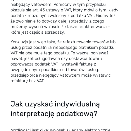
niebędący vatowcem. Pomocny w tym przypadku
okazuje się art. 43
ustawy o VAT
, który mówi o tym, kiedy
podatnik może być zwolniony z podatku VAT. Wiemy też,
że zwolnienie to dotyczy całej sprzedaży, z czego
możemy wysnuć wniosek, że także refakturowania –
które jest częścią sprzedaży.
Konkluzja jest więc taka, że refakturowanie towarów lub
usług przez podatnika niebędącego płatnikiem podatku
VAT nie obejmuje tego podatku. To ważne, ponieważ
nawet, jeżeli usługodawca czy dostawca towaru
odprowadza podatek VAT i wystawił fakturę z
uwzględnionym podatkiem od towarów i usług,
przedsiębiorca niebędący vatowcem może wystawić
refakturę bez VAT.
Jak uzyskać indywidualną
interpretację podatkową?
Możliwości jest kilka: wniosek składany elektronicznie,