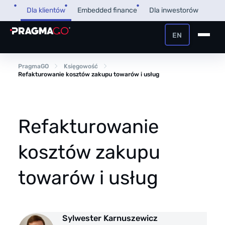
Przejdź
Dla klientów
Embedded finance
Dla inwestorów
do
treści
EN
+48 32 450 02 22
Pożyczka dla firm
PragmaGO
Księgowość
Refakturowanie kosztów zakupu towarów i usług
Strefa Klienta i Płatnika
Faktoring
Strefa Partnera
Refakturowanie
PragmaPay
kosztów zakupu
Wiedza
towarów i usług
Poradnik
O nas
FAQ
O firmie
Sylwester Karnuszewicz
Przegląd Pragmatyczny