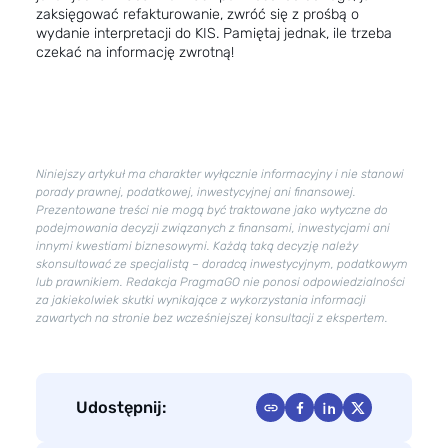
zaksięgować refakturowanie, zwróć się z prośbą o
wydanie interpretacji do KIS. Pamiętaj jednak, ile trzeba
czekać na informację zwrotną!
Niniejszy artykuł ma charakter wyłącznie informacyjny i nie stanowi
porady prawnej, podatkowej, inwestycyjnej ani finansowej.
Prezentowane treści nie mogą być traktowane jako wytyczne do
podejmowania decyzji związanych z finansami, inwestycjami ani
innymi kwestiami biznesowymi. Każdą taką decyzję należy
skonsultować ze specjalistą – doradcą inwestycyjnym, podatkowym
lub prawnikiem. Redakcja PragmaGO nie ponosi odpowiedzialności
za jakiekolwiek skutki wynikające z wykorzystania informacji
zawartych na stronie bez wcześniejszej konsultacji z ekspertem.
Udostępnij: