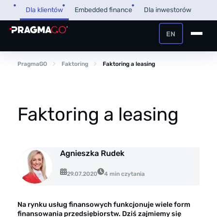
Przejdź
Dla klientów
Embedded finance
Dla inwestorów
do
treści
EN
+48 32 450 02 22
Pożyczka dla firm
PragmaGO
Faktoring
Faktoring a leasing
Strefa Klienta i Płatnika
Faktoring
Strefa Partnera
Faktoring a leasing
PragmaPay
Agnieszka Rudek
Wiedza
29.07.2020
4 min czytania
Poradnik
O nas
FAQ
O firmie
Na rynku usług finansowych funkcjonuje wiele form
finansowania przedsiębiorstw. Dziś zajmiemy się
Przegląd Pragmatyczny