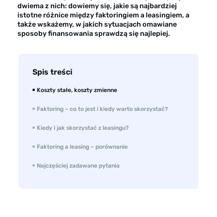
Opinie klientów
dwiema z nich: dowiemy się, jakie są najbardziej
istotne różnice między faktoringiem a leasingiem, a
Case study klientów
także wskażemy, w jakich sytuacjach omawiane
sposoby finansowania sprawdzą się najlepiej.
Dla mediów
Kontakt
Spis treści
Koszty stałe, koszty zmienne
Faktoring – co to jest i kiedy warto skorzystać?
Kiedy i jak skorzystać z leasingu?
Faktoring a leasing – porównanie
Najczęściej zadawane pytania