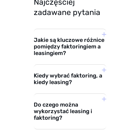
Najczęściej
zadawane pytania
Jakie są kluczowe różnice
pomiędzy faktoringiem a
leasingiem?
Kiedy wybrać faktoring, a
Różne cele:
faktoring
kiedy leasing?
służy do poprawy
płynności finansowej
Faktoring
poprzez ułatwienie
Do czego można
wykorzystać leasing i
dostępu do zamrożonej
faktoring?
w fakturach gotówki.
Leasing pomaga
przedsiębiorcom