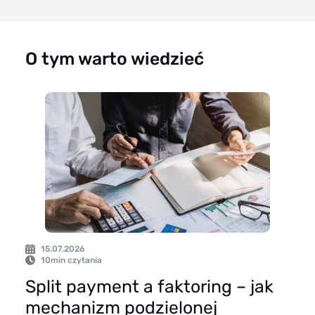
generowanie dużego
kosztu jednorazowego
O tym warto wiedzieć
poprzez ustalenie
wysokiej opłaty
wstępnej.
15.07.2026
10
min czytania
Split payment a faktoring – jak
mechanizm podzielonej