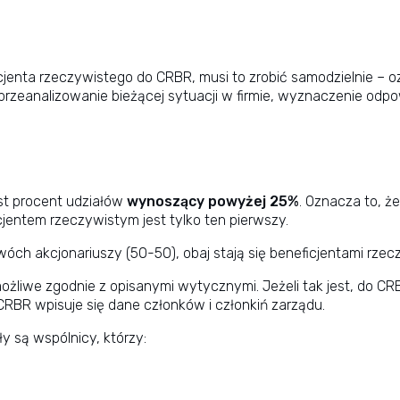
jenta rzeczywistego do CRBR, musi to zrobić samodzielnie – oz
rzeanalizowanie bieżącej sytuacji w firmie, wyznaczenie odpowi
st procent udziałów
wynoszący powyżej 25%
. Oznacza to, ż
jentem rzeczywistym jest tylko ten pierwszy.
ch akcjonariuszy (50-50), obaj stają się beneficjentami rzecz
 możliwe zgodnie z opisanymi wytycznymi. Jeżeli tak jest, do C
RBR wpisuje się dane członków i członkiń zarządu.
y są wspólnicy, którzy: