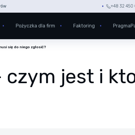
rów
+48 32 450 
Pożyczka dla firm
Faktoring
PragmaP
musi się do niego zgłosić?
 czym jest i kt