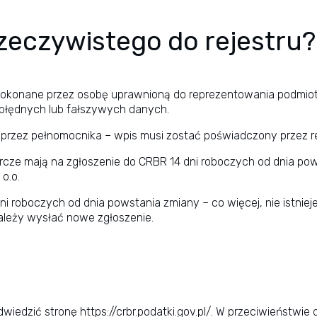
rzeczywistego do rejestru?
dokonane przez osobę uprawnioną do reprezentowania podmiot
 błędnych lub fałszywych danych.
 przez pełnomocnika – wpis musi zostać poświadczony przez re
arcze mają na zgłoszenie do CRBR 14 dni roboczych od dnia p
o.o.
 roboczych od dnia powstania zmiany – co więcej, nie istnieje
ależy wysłać nowe zgłoszenie.
odwiedzić stronę
https://crbr.podatki.gov.pl/
. W przeciwieństwie 