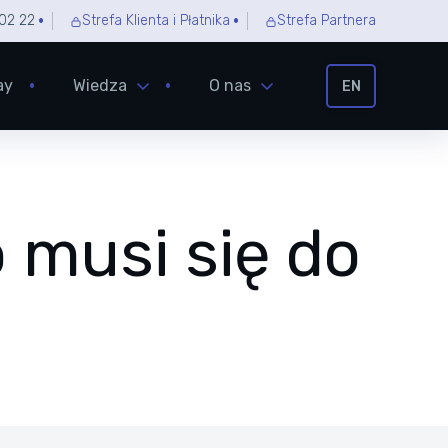
02 22
Strefa Klienta i Płatnika
Strefa Partnera
ay
Wiedza
O nas
EN
o musi się do