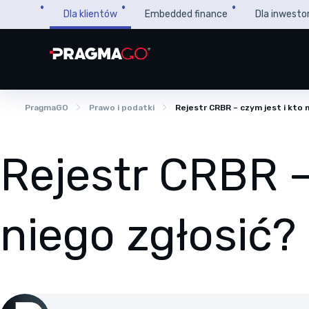
Przejdź
Dla klientów
Embedded finance
Dla inwesto
do
treści
PragmaGO
Prawo i podatki
Rejestr CRBR – czym jest i kto 
Rejestr CRBR –
niego zgłosić?