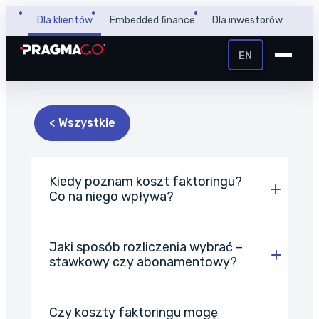
Dla klientów
Embedded finance
Dla inwestorów
EN
+48 32 450 02 22
Pożyczka dla firm
< Wszystkie
Strefa Klienta i Płatnika
Faktoring
Strefa Partnera
Kiedy poznam koszt faktoringu?
Co na niego wpływa?
PragmaPay
Jaki sposób rozliczenia wybrać –
Wiedza
stawkowy czy abonamentowy?
Poradnik
O nas
na tej stronie
FAQ
O firmie
Czy koszty faktoringu mogę