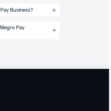
o Pay Business?
 0000 4033 4900 1014
(w
Allegro Pay
 za pośrednictwem odnośnika