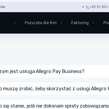
rów
+48 32 450 
Pożyczka dla firm
Faktoring
Pr
zym jest usługa Allegro Pay Business?
o muszę zrobić, żeby skorzystać z usługi Allegro
o się stanie, jeśli nie dokonam spłaty zobowiązani
na stronie Allegro Pay Business