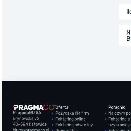
I
N
B
Oferta
Poradnik
PragmaGO SA
Pożyczka dla firm
Na czym pol
Brynowska 72
Faktoring online
Faktoring a
40-584 Katowice
Faktoring odwrotny
uzyskania 
biuro@pragmago.pl
PragmaPay
Faktoring k