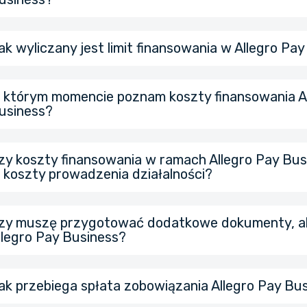
Regulamin świadczenia usług przez PragmaGO na podstawi
finansowania z odroczoną opcją płatności dla Klientów Alle
ak wyliczany jest limit finansowania w Allegro Pa
formularz.
Regulamin Allegro Pay Business
Allegro Gadane
 którym momencie poznam koszty finansowania A
usiness?
zy koszty finansowania w ramach Allegro Pay Bus
 koszty prowadzenia działalności?
zy muszę przygotować dodatkowe dokumenty, ab
llegro Pay Business?
ak przebiega spłata zobowiązania Allegro Pay Bu