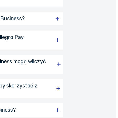
e umów o udzielenie
gro
y Business?
llegro Pay
iness mogę wliczyć
y skorzystać z
siness?