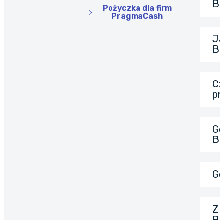
B
Pożyczka dla firm
PragmaCash
J
B
C
p
G
B
G
Z
B