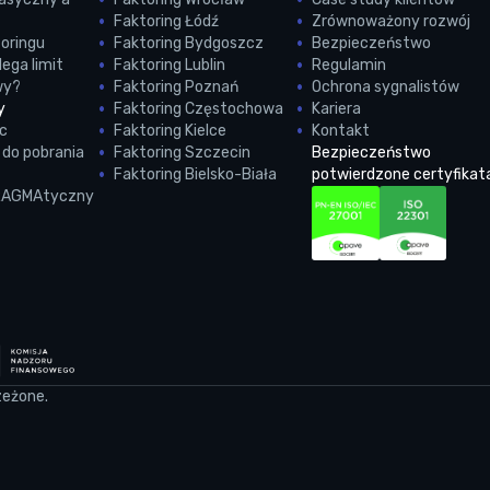
Faktoring Łódź
Zrównoważony rozwój
oringu
Faktoring Bydgoszcz
Bezpieczeństwo
ega limit
Faktoring Lublin
Regulamin
wy?
Faktoring Poznań
Ochrona sygnalistów
y
Faktoring Częstochowa
Kariera
c
Faktoring Kielce
Kontakt
do pobrania
Faktoring Szczecin
Bezpieczeństwo
Faktoring Bielsko-Biała
potwierdzone certyfikat
PRAGMAtyczny
eżone.