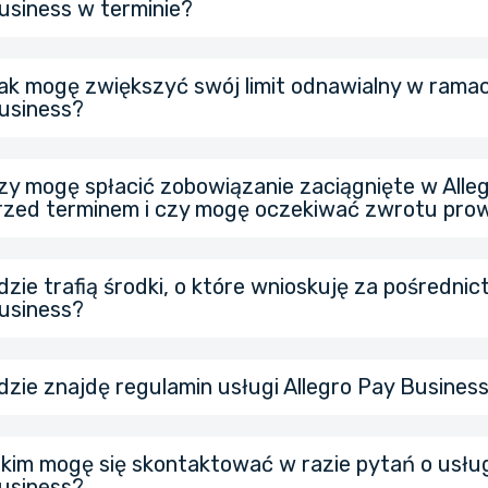
usiness w terminie?
do 30 dni bez dodatkowych opłat,
do 60 dni,
ak mogę zwiększyć swój limit odnawialny w ramac
Na stronie internetowej Allegro wybierz
opcję zakupu na 
usiness?
w ratach (jeżeli wartość zakupów od jednego sprzedawcy w
i
Allegro Pay Business
jako formę płatności (usługa nie jes
je rozłożyć na 6, 12, 18 lub 24 raty).
mobilnej).
zy mogę spłacić zobowiązanie zaciągnięte w Alle
Towar otrzymasz od razu, a spłatę zrealizujesz w wybranym 
rzed terminem i czy mogę oczekiwać zwrotu prow
zarządzając nią w panelu Allegro Pay Business.
dzie trafią środki, o które wnioskuję za pośredni
usiness?
dzie znajdę regulamin usługi Allegro Pay Busines
 kim mogę się skontaktować w razie pytań o usług
usiness?