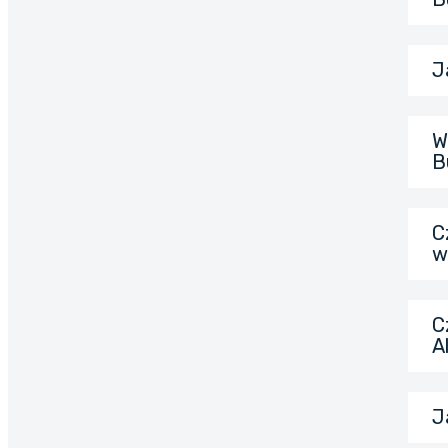
J
W
B
C
w
C
A
J