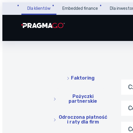
Dla klientów
Embedded finance
Dla inwesto
Faktoring
C
Pożyczki
partnerskie
C
Odroczona płatność
i raty dla firm
C