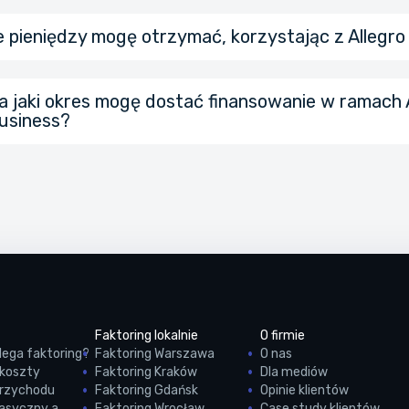
le pieniędzy mogę otrzymać, korzystając z Allegr
Wykonaj przelew bankowy na nasze konto:
75 1140 1078
a jaki okres mogę dostać finansowanie w ramach 
usiness?
tytule podaj numery zamówień, które opłacasz).
Skorzystaj z opcji spłaty w panelu Allegro Pay Business
kierującego do szybkiej płatności.
Odroczenie płatności do 30 dni – za darmo,
Odroczenie płatności do 60 dni – zgodnie z cennikiem,
Faktoring lokalnie
O firmie
ega faktoring?
Faktoring Warszawa
O nas
 koszty
Faktoring Kraków
Dla mediów
przychodu
Faktoring Gdańsk
Opinie klientów
lasyczny a
Faktoring Wrocław
Case study klientów