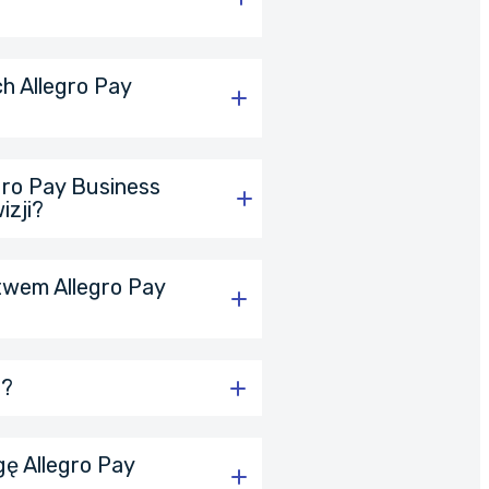
h Allegro Pay
fakturę
yniesie min. 500 zł możesz
t dostępna w aplikacji
gro Pay Business
przez siebie terminie,
izji?
ctwem Allegro Pay
s?
ę Allegro Pay