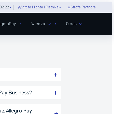
02 22
Strefa Klienta i Płatnika
Strefa Partnera
agmaPay
Wiedza
O nas
 Pay Business?
a z Allegro Pay