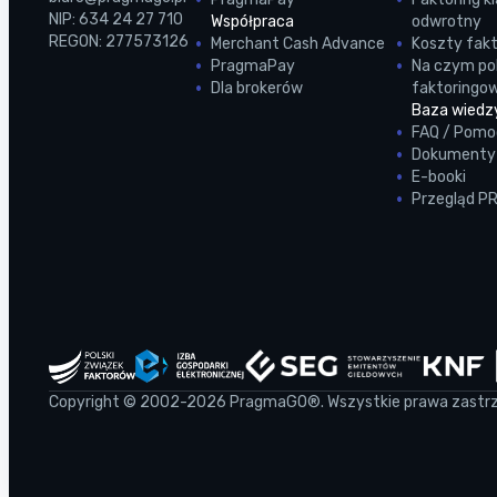
NIP: 634 24 27 710
Współpraca
odwrotny
REGON: 277573126
Merchant Cash Advance
Koszty fakt
PragmaPay
Na czym pol
Dla brokerów
faktoringo
Baza wiedz
FAQ / Pomo
Dokumenty 
E-booki
Przegląd 
Copyright © 2002-2026 PragmaGO®. Wszystkie prawa zastrz