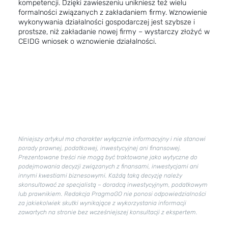
kompetencji. Dzięki zawieszeniu unikniesz też wielu
formalności związanych z zakładaniem firmy. Wznowienie
wykonywania działalności gospodarczej jest szybsze i
prostsze, niż zakładanie nowej firmy – wystarczy złożyć w
CEIDG wniosek o wznowienie działalności.
Niniejszy artykuł ma charakter wyłącznie informacyjny i nie stanowi
porady prawnej, podatkowej, inwestycyjnej ani finansowej.
Prezentowane treści nie mogą być traktowane jako wytyczne do
podejmowania decyzji związanych z finansami, inwestycjami ani
innymi kwestiami biznesowymi. Każdą taką decyzję należy
skonsultować ze specjalistą – doradcą inwestycyjnym, podatkowym
lub prawnikiem. Redakcja PragmaGO nie ponosi odpowiedzialności
za jakiekolwiek skutki wynikające z wykorzystania informacji
zawartych na stronie bez wcześniejszej konsultacji z ekspertem.