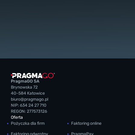
PragmaGO SA
Brynowska 72
40-584 Katowice
biuro@pragmago.pl
NIP: 634 24 27 710
REGON: 277573126
Oferta
Pożyczka dla firm
Faktoring online
Faktoring odwrotny
PragmaPay