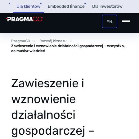
Przejdź
Dla klientów
Embedded finance
Dla inwestorów
do
treści
EN
+48 32 450 02 22
Pożyczka dla firm
PragmaGO
Rozwój biznesu
Zawieszenie i wznowienie działalności gospodarczej – wszystko,
co musisz wiedzieć
Strefa Klienta i Płatnika
Faktoring
Strefa Partnera
Zawieszenie i
PragmaPay
wznowienie
Wiedza
działalności
Poradnik
O nas
FAQ
gospodarczej –
O firmie
Przegląd Pragmatyczny