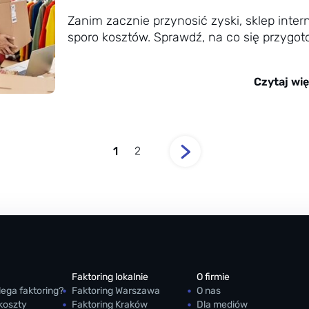
Zanim zacznie przynosić zyski, sklep inte
sporo kosztów. Sprawdź, na co się przygot
Czytaj wię
1
2
Faktoring lokalnie
O firmie
ega faktoring?
Faktoring Warszawa
O nas
 koszty
Faktoring Kraków
Dla mediów