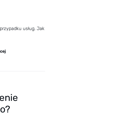
 przypadku usług. Jak
cej
enie
go?