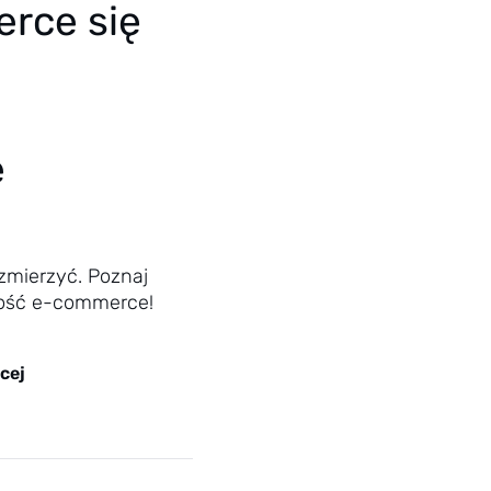
rce się
ć
e
zmierzyć. Poznaj
ność e-commerce!
cej