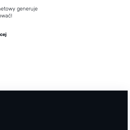
rnetowy generuje
ować!
cej