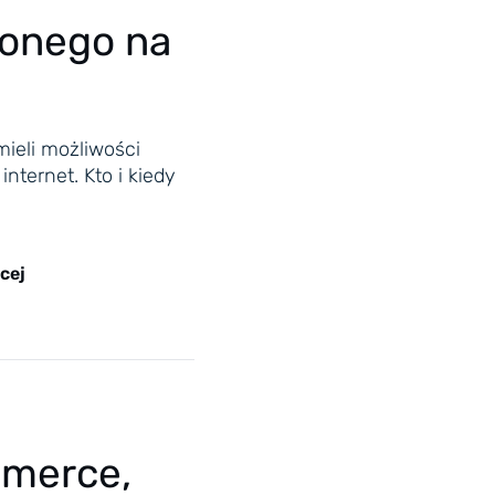
ionego na
mieli możliwości
nternet. Kto i kiedy
cej
mmerce,