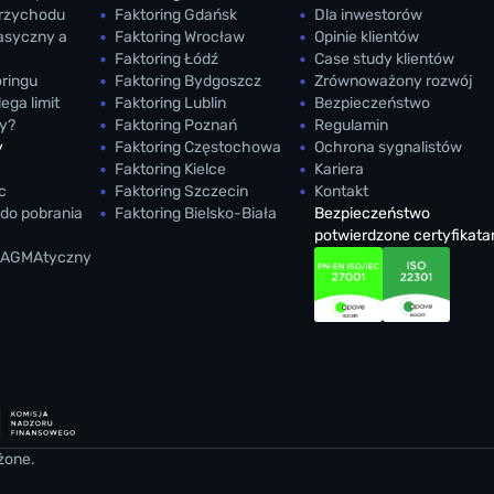
przychodu
Faktoring Gdańsk
Dla inwestorów
lasyczny a
Faktoring Wrocław
Opinie klientów
Faktoring Łódź
Case study klientów
oringu
Faktoring Bydgoszcz
Zrównoważony rozwój
ega limit
Faktoring Lublin
Bezpieczeństwo
y?
Faktoring Poznań
Regulamin
y
Faktoring Częstochowa
Ochrona sygnalistów
Faktoring Kielce
Kariera
c
Faktoring Szczecin
Kontakt
do pobrania
Faktoring Bielsko-Biała
Bezpieczeństwo
potwierdzone certyfikata
RAGMAtyczny
żone.