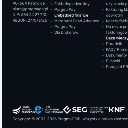
40-584 Katowice
Faktoring odwrotny
uzyskania 
biuro@pragmago.pl
PragmaPay
Faktoring k
NIP: 634 24 27 710
Embedded finance
odwrotny
REGON: 277573126
Merchant Cash Advance
Koszty fakt
PragmaPay
Na czym pol
Dla brokerów
faktoringow
Baza wiedz
Poradnik
FAQ / Pomo
Dokumenty 
E-booki
Przegląd P
Copyright © 2002-2026 PragmaGO®. Wszystkie prawa zastrze