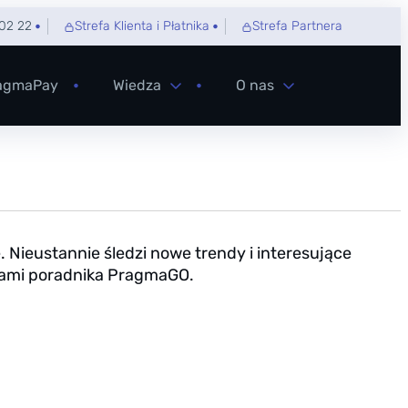
02 22
Strefa Klienta i Płatnika
Strefa Partnera
agmaPay
Wiedza
O nas
Nieustannie śledzi nowe trendy i interesujące
ikami poradnika PragmaGO.