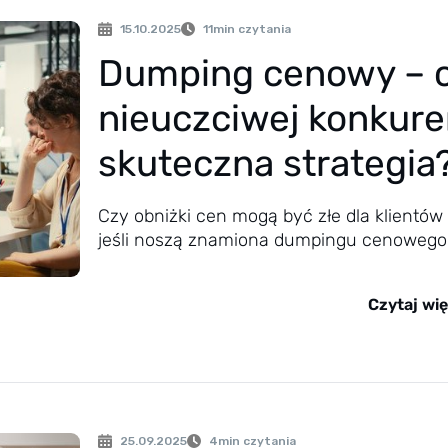
15.10.2025
11
min czytania
Dumping cenowy – 
nieuczciwej konkure
skuteczna strategia
Czy obniżki cen mogą być złe dla klientów 
jeśli noszą znamiona dumpingu cenowego.
Czytaj wię
25.09.2025
4
min czytania