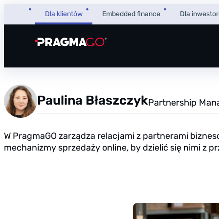
Dla klientów
Embedded finance
Dla inwesto
Paulina Błaszczyk
Partnership Man
W PragmaGO zarządza relacjami z partnerami biznesow
mechanizmy sprzedaży online, by dzielić się nimi z 