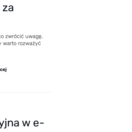
 za
co zwrócić uwagę,
dy warto rozważyć
cej
yjna w e-