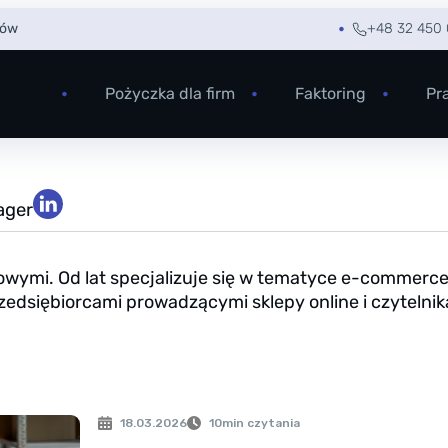
rów
+48 32 450 
Pożyczka dla firm
Faktoring
Pr
ager
ymi. Od lat specjalizuje się w tematyce e-commerce. 
przedsiębiorcami prowadzącymi sklepy online i czyteln
18.03.2026
10
min czytania