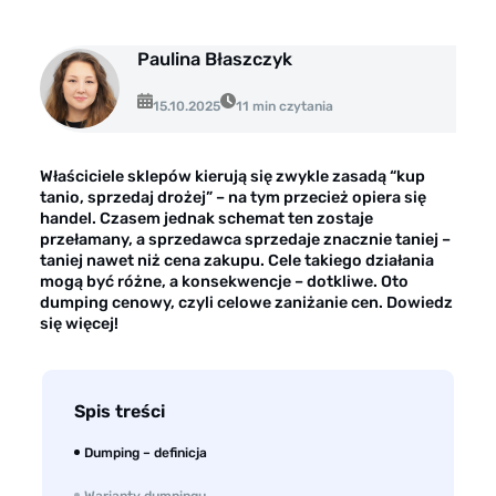
Opinie klientów
Case study klientów
Paulina Błaszczyk
Dla mediów
15.10.2025
11 min czytania
Kontakt
Właściciele sklepów kierują się zwykle zasadą “kup
tanio, sprzedaj drożej” – na tym przecież opiera się
handel. Czasem jednak schemat ten zostaje
przełamany, a sprzedawca sprzedaje znacznie taniej –
taniej nawet niż cena zakupu. Cele takiego działania
mogą być różne, a konsekwencje – dotkliwe. Oto
dumping cenowy, czyli celowe zaniżanie cen. Dowiedz
się więcej!
Spis treści
Dumping – definicja
Warianty dumpingu