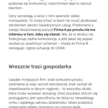
pozbywa się konkurencji, natychmiast daje to odczuć
klientom.
Ceny wzrastają, a wraz z nimi pewność siebie
monopolisty. To może (choć w teorii nie musi) skutkować
obniżeniem jakości świadczonych usług. Przekonana o
swojej niezachwianej pozycji
Firma A po prostu nie ma
interesu w tym, żeby się starać
. Wie, że w okolicy nie
funkcjonuje żadna konkurencja, a jeśli jakaś się pojawi,
wystarczy powtórzyć schemat – chyba że Firma B
zareaguje i zgłosi sytuację do UOKiK.
Wreszcie traci gospodarka
Upadek mniejszych firm, brak konkurencyjności,
zwolnienia (a więc wzrost bezrobocia), brak zachęt do
inwestowania w danym regionie – to wszystko skutki,
które może wywołać dumping. Choć przykład, którym się
posługujemy, jest specyficzny, bo dotyczy niewielkiego
rynku i wąskiego zakresu działalności, łatwo przełożyć
potencjalne efekty dumpingu na szerszą skalę.