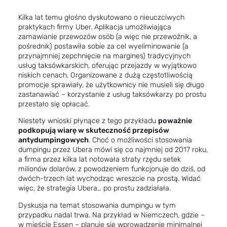
Kilka lat temu głośno dyskutowano o nieuczciwych
praktykach firmy Uber. Aplikacja umożliwiająca
zamawianie przewozów osób (a więc nie przewoźnik, a
pośrednik) postawiła sobie za cel wyeliminowanie (a
przynajmniej zepchnięcie na margines) tradycyjnych
usług taksówkarskich, oferując przejazdy w wyjątkowo
niskich cenach. Organizowane z dużą częstotliwością
promocje sprawiały, że użytkownicy nie musieli się długo
zastanawiać – korzystanie z usług taksówkarzy po prostu
przestało się opłacać.
Niestety wnioski płynące z tego przykładu
poważnie
podkopują wiarę w skuteczność przepisów
antydumpingowych
. Choć o możliwości stosowania
dumpingu przez Ubera mówi się co najmniej od 2017 roku,
a firma przez kilka lat notowała straty rzędu setek
milionów dolarów, z powodzeniem funkcjonuje do dziś, od
dwóch-trzech lat wychodząc wreszcie na prostą. Widać
więc, że strategia Ubera… po prostu zadziałała.
Dyskusja na temat stosowania dumpingu w tym
przypadku nadal trwa. Na przykład w Niemczech, gdzie –
w mieście Essen – planuje się wprowadzenie minimalnej