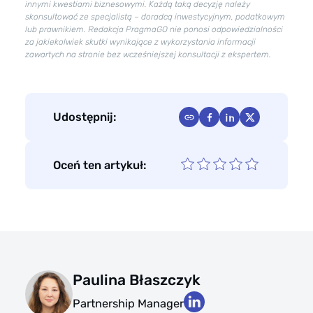
innymi kwestiami biznesowymi. Każdą taką decyzję należy
skonsultować ze specjalistą – doradcą inwestycyjnym, podatkowym
lub prawnikiem. Redakcja PragmaGO nie ponosi odpowiedzialności
za jakiekolwiek skutki wynikające z wykorzystania informacji
zawartych na stronie bez wcześniejszej konsultacji z ekspertem.
Udostępnij:
Oceń ten artykuł:
Paulina Błaszczyk
Partnership Manager