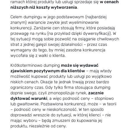
ramach której produkty lub usługi sprzedaje się
w cenach
niższych niż koszty wytworzenia
.
Celem dumpingu w jego podstawowym (najbardziej
znanym) wariancie zwykle jest wyeliminowanie
konkurencji. Zaniżanie cen stosują firmy, które posiadają
przewagę na rynku (na przykład dzięki dywersyfikacji). W
tej sytuacji mogą sobie pozwolić na osiąganie chwilowych
strat z jednej gałęzi swojej działalności – przez czas
wymagany do tego, by mniej zasobna konkurencja
wycofała się z walki o klienta.
Krótkoterminowo dumping
może się wydawać
zjawiskiem pozytywnym dla klientów
– mają wtedy
możliwość kupować produkty lub usługi po wyjątkowo
niskich cenach. Okazje te jednak trwają przez bardzo
ograniczony czas. Gdy tylko firma stosująca dumping
dopnie swego, czyli zmonopolizuje rynek,
zacznie
dyktować warunki
, a więc podnosić ceny – stopniowo
lub gwałtownie. Pozbawiona konkurencji, może – w teorii
– podnosić ceny w nieskończoność. W ten sposób
doprowadzi wreszcie do sytuacji, w której klienci – nie
mając wyboru – będą zmuszeni do kupowania jej
produktu, niezależnie od ceny.