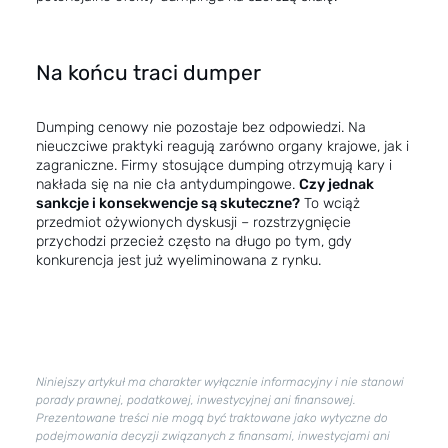
Na końcu traci dumper
Dumping cenowy nie pozostaje bez odpowiedzi. Na
nieuczciwe praktyki reagują zarówno organy krajowe, jak i
zagraniczne. Firmy stosujące dumping otrzymują kary i
nakłada się na nie cła antydumpingowe.
Czy jednak
sankcje i konsekwencje są skuteczne?
To wciąż
przedmiot ożywionych dyskusji – rozstrzygnięcie
przychodzi przecież często na długo po tym, gdy
konkurencja jest już wyeliminowana z rynku.
Niniejszy artykuł ma charakter wyłącznie informacyjny i nie stanowi
porady prawnej, podatkowej, inwestycyjnej ani finansowej.
Prezentowane treści nie mogą być traktowane jako wytyczne do
podejmowania decyzji związanych z finansami, inwestycjami ani