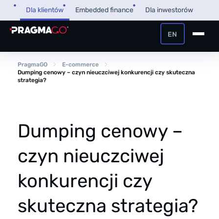
Przejdź
Dla klientów
Embedded finance
Dla inwestorów
do
treści
EN
+48 32 450 02 22
Pożyczka dla firm
PragmaGO
E-commerce
Dumping cenowy – czyn nieuczciwej konkurencji czy skuteczna
strategia?
Strefa Klienta i Płatnika
Faktoring
Strefa Partnera
Dumping cenowy –
PragmaPay
czyn nieuczciwej
Wiedza
konkurencji czy
Poradnik
O nas
FAQ
skuteczna strategia?
O firmie
Przegląd Pragmatyczny