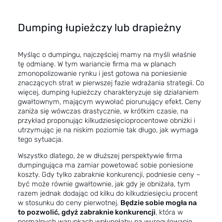
Dumping łupieżczy lub drapieżny
Myśląc o dumpingu, najczęściej mamy na myśli właśnie
tę odmianę. W tym wariancie firma ma w planach
zmonopolizowanie rynku i jest gotowa na poniesienie
znaczących strat w pierwszej fazie wdrażania strategii. Co
więcej, dumping łupieżczy charakteryzuje się działaniem
gwałtownym, mającym wywołać piorunujący efekt. Ceny
zaniża się wówczas drastycznie, w krótkim czasie, na
przykład proponując kilkudziesięcioprocentowe obniżki i
utrzymując je na niskim poziomie tak długo, jak wymaga
tego sytuacja.
Wszystko dlatego, że w dłuższej perspektywie firma
dumpingująca ma zamiar powetować sobie poniesione
koszty. Gdy tylko zabraknie konkurencji, podniesie ceny –
być może równie gwałtownie, jak gdy je obniżała, tym
razem jednak dodając od kilku do kilkudziesięciu procent
w stosunku do ceny pierwotnej.
Będzie sobie mogła na
to pozwolić, gdyż zabraknie konkurencji
, która w
normalnych warunkach wpłynęłaby na wyregulowanie