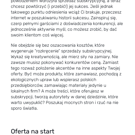
powodzeniem wdrożyła sprzedaż subskrypcyjną, a teraz
chcesz powtórzyć (i przebić!) jej sukces. Jeśli jednak
takowego punktu odniesienia wciąż Ci brakuje, przeczesz
internet w poszukiwaniu historii sukcesu. Zainspiruj się,
czerp pełnymi garściami z doświadczenia konkurencji, ale
jednocześnie aktywnie myśl, co możesz zrobić, by dać
swoim klientom coś więcej.
Nie obejdzie się bez oszacowania kosztów, które
wygeneruje “rozkręcenie” sprzedaży subskrypcyjnej.
Wykaż się kreatywnością, ale mierz siły na zamiary. Nie
zawsze musisz pokonywać konkurentów ceną. Zamiast
tego rozważ położenie akcentów na inne aspekty Twojej
oferty. Być może produkty, które zamawiasz, pochodzą z
ekologicznych upraw lub wspierasz polskich
przedsiębiorców, zamawiając materiały jedynie u
lokalnych firm? A może treści, które oferujesz w
subskrypcji, tworzą autorytety w danej dziedzinie, które
warto uwypuklić? Poszukaj mocnych stron i rzuć na nie
sporo światła.
Oferta na start