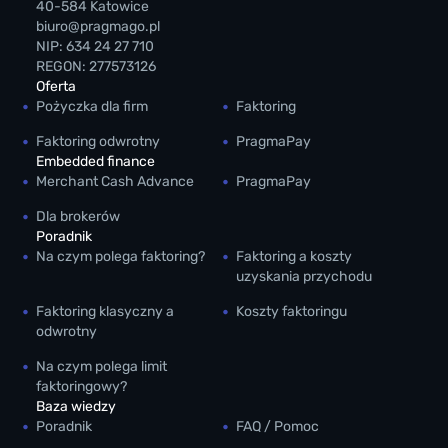
40-584 Katowice
biuro@pragmago.pl
NIP: 634 24 27 710
REGON: 277573126
Oferta
Pożyczka dla firm
Faktoring
Faktoring odwrotny
PragmaPay
Embedded finance
Merchant Cash Advance
PragmaPay
Dla brokerów
Poradnik
Na czym polega faktoring?
Faktoring a koszty
uzyskania przychodu
Faktoring klasyczny a
Koszty faktoringu
odwrotny
Na czym polega limit
faktoringowy?
Baza wiedzy
Poradnik
FAQ / Pomoc