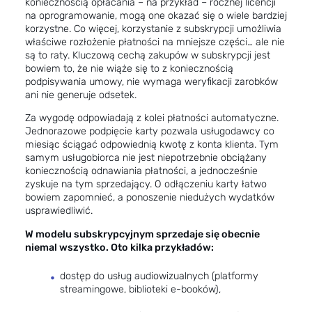
koniecznością opłacania – na przykład – rocznej licencji
na oprogramowanie, mogą one okazać się o wiele bardziej
korzystne. Co więcej, korzystanie z subskrypcji umożliwia
właściwe rozłożenie płatności na mniejsze części… ale nie
są to raty. Kluczową cechą zakupów w subskrypcji jest
bowiem to, że nie wiąże się to z koniecznością
podpisywania umowy, nie wymaga weryfikacji zarobków
ani nie generuje odsetek.
Za wygodę odpowiadają z kolei płatności automatyczne.
Jednorazowe podpięcie karty pozwala usługodawcy co
miesiąc ściągać odpowiednią kwotę z konta klienta. Tym
samym usługobiorca nie jest niepotrzebnie obciążany
koniecznością odnawiania płatności, a jednocześnie
zyskuje na tym sprzedający. O odłączeniu karty łatwo
bowiem zapomnieć, a ponoszenie niedużych wydatków
usprawiedliwić.
W modelu subskrypcyjnym sprzedaje się obecnie
niemal wszystko. Oto kilka przykładów:
dostęp do usług audiowizualnych (platformy
streamingowe, biblioteki e-booków),