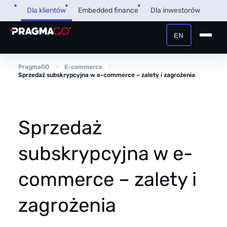
Przejdź
Dla klientów
Embedded finance
Dla inwestorów
do
treści
EN
+48 32 450 02 22
Pożyczka dla firm
PragmaGO
E-commerce
Sprzedaż subskrypcyjna w e-commerce – zalety i zagrożenia
Strefa Klienta i Płatnika
Faktoring
Strefa Partnera
Sprzedaż
PragmaPay
subskrypcyjna w e-
Wiedza
commerce – zalety i
Poradnik
O nas
zagrożenia
FAQ
O firmie
Przegląd Pragmatyczny