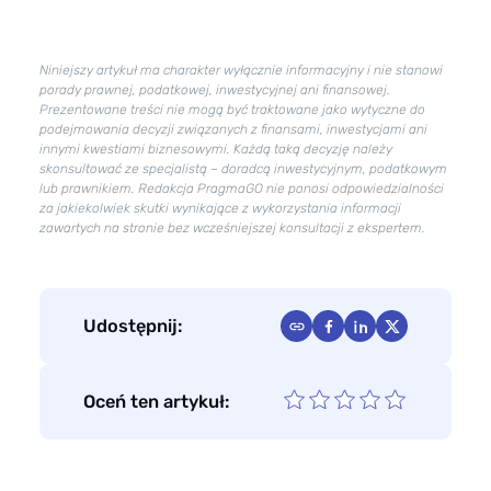
Niniejszy artykuł ma charakter wyłącznie informacyjny i nie stanowi
porady prawnej, podatkowej, inwestycyjnej ani finansowej.
Prezentowane treści nie mogą być traktowane jako wytyczne do
podejmowania decyzji związanych z finansami, inwestycjami ani
innymi kwestiami biznesowymi. Każdą taką decyzję należy
skonsultować ze specjalistą – doradcą inwestycyjnym, podatkowym
lub prawnikiem. Redakcja PragmaGO nie ponosi odpowiedzialności
za jakiekolwiek skutki wynikające z wykorzystania informacji
zawartych na stronie bez wcześniejszej konsultacji z ekspertem.
Udostępnij:
Oceń ten artykuł: