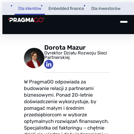
Dla klientów
Embedded finance
Dla inwestorów
+48 32 450 02 22
Pożyczka dla firm
Dorota Mazur
Dyrektor Działu Rozwoju Sieci
Strefa Klienta i Płatnika
Partnerskiej
Faktoring
Strefa Partnera
W PragmaGO odpowiada za
PragmaPay
budowanie relacji z partnerami
biznesowymi. Ponad 20-letnie
doświadczenie wykorzystuje, by
Wiedza
pomagać małym i średnim
Poradnik
przedsiębiorcom w wyborze
O nas
optymalnych rozwiązań finansowych.
FAQ
O firmie
Specjalistka od faktoringu – chętnie