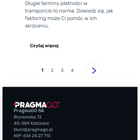
Długie terminy płatności w
transporcie to norma. Dowiedz się, jak
faktoring może Ci pomóc w ich
skróceniu.
Czytaj więcej
1
2
3
4
PragmaGO SA
Brynowska 72
40-584 Katowice
biuro@pragmago.pl
NIP: 634 24 27 710