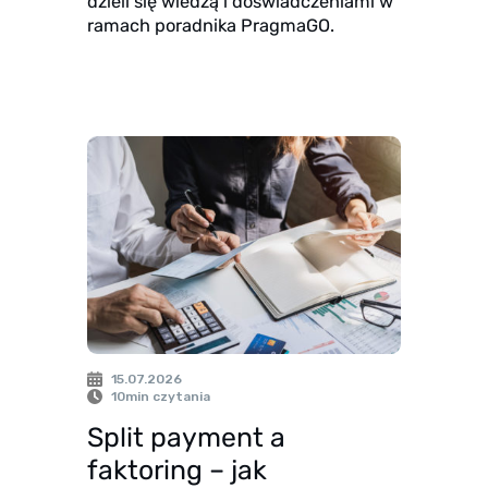
Przegląd Pragmatyczny
dzieli się wiedzą i doświadczeniami w
Opinie klientów
ramach poradnika PragmaGO.
Case study klientów
Dla mediów
Kontakt
15.07.2026
10
min czytania
Split payment a
faktoring – jak