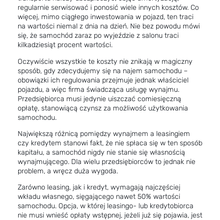
regularnie serwisować i ponosić wiele innych kosztów. Co
więcej, mimo ciągłego inwestowania w pojazd, ten traci
na wartości niemal z dnia na dzień. Nie bez powodu mówi
się, że samochód zaraz po wyjeździe z salonu traci
kilkadziesiąt procent wartości.
Oczywiście wszystkie te koszty nie znikają w magiczny
sposób, gdy zdecydujemy się na najem samochodu –
obowiązki ich regulowania przejmuje jednak właściciel
pojazdu, a więc firma świadcząca usługę wynajmu.
Przedsiębiorca musi jedynie uiszczać comiesięczną
opłatę, stanowiącą czynsz za możliwość użytkowania
samochodu.
Największą różnicą pomiędzy wynajmem a leasingiem
czy kredytem stanowi fakt, że nie spłaca się w ten sposób
kapitału, a samochód nigdy nie stanie się własnością
wynajmującego. Dla wielu przedsiębiorców to jednak nie
problem, a wręcz duża wygoda.
Zarówno leasing, jak i kredyt
, wymagają najczęściej
wkładu własnego, sięgającego nawet 50% wartości
samochodu. Opcja, w której leasingo- lub kredytobiorca
nie musi wnieść opłaty wstępnej, jeżeli już się pojawia, jest