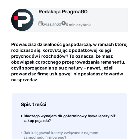
Opinie klientów
Redakcja PragmaGO
Case study klientów
29.11.2023
5 min czytania
Dla mediów
Kontakt
Prowadzisz działalność gospodarczą, w ramach której
rozliczasz się, korzystając z podatkowej księgi
przychodów i rozchodów? To oznacza, że masz
obowiązek corocznego przeprowadzania remanentu,
czyli sporządzania spisu z natury – nawet, jeżeli
prowadzisz firmę usługową i nie posiadasz towarów
na sprzedaż.
Spis treści
Dlaczego wynajem długoterminowy bywa lepszy niż
zakup pojazdu?
Jak księgować koszty związane z najmem
samochodu firmowego?