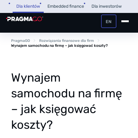
Przejdź
Dla klientów
Embedded finance
Dla inwestorów
do
treści
EN
+48 32 450 02 22
Pożyczka dla firm
PragmaGO
Rozwiązania finansowe dla firm
Wynajem samochodu na firmę – jak księgować koszty?
Strefa Klienta i Płatnika
Faktoring
Strefa Partnera
Wynajem
PragmaPay
samochodu na firmę
Wiedza
– jak księgować
Poradnik
O nas
koszty?
FAQ
O firmie
Przegląd Pragmatyczny