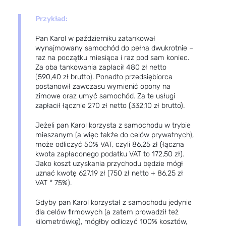
Przykład:
Pan Karol w październiku zatankował
wynajmowany samochód do pełna dwukrotnie –
raz na początku miesiąca i raz pod sam koniec.
Za oba tankowania zapłacił 480 zł netto
(590,40 zł brutto). Ponadto przedsiębiorca
postanowił zawczasu wymienić opony na
zimowe oraz umyć samochód. Za te usługi
zapłacił łącznie 270 zł netto (332,10 zł brutto).
Jeżeli pan Karol korzysta z samochodu w trybie
mieszanym (a więc także do celów prywatnych),
może odliczyć 50% VAT, czyli 86,25 zł (łączna
kwota zapłaconego podatku VAT to 172,50 zł).
Jako koszt uzyskania przychodu będzie mógł
uznać kwotę 627,19 zł (750 zł netto + 86,25 zł
VAT * 75%).
Gdyby pan Karol korzystał z samochodu jedynie
dla celów firmowych (a zatem prowadził też
kilometrówkę), mógłby odliczyć 100% kosztów,