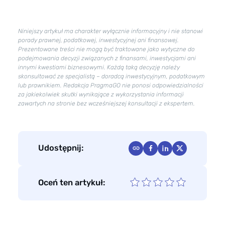
Niniejszy artykuł ma charakter wyłącznie informacyjny i nie stanowi
porady prawnej, podatkowej, inwestycyjnej ani finansowej.
Prezentowane treści nie mogą być traktowane jako wytyczne do
podejmowania decyzji związanych z finansami, inwestycjami ani
innymi kwestiami biznesowymi. Każdą taką decyzję należy
skonsultować ze specjalistą – doradcą inwestycyjnym, podatkowym
lub prawnikiem. Redakcja PragmaGO nie ponosi odpowiedzialności
za jakiekolwiek skutki wynikające z wykorzystania informacji
zawartych na stronie bez wcześniejszej konsultacji z ekspertem.
Udostępnij:
Oceń ten artykuł: