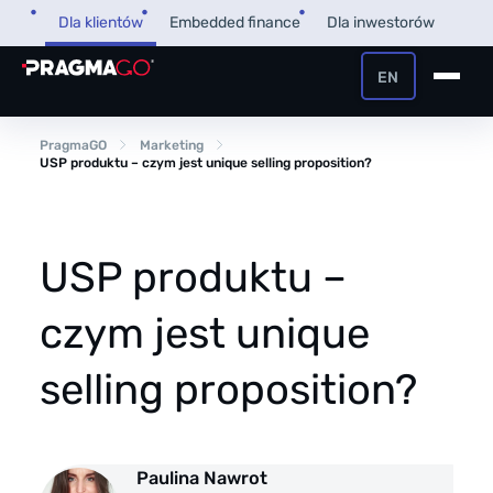
Przejdź
Dla klientów
Embedded finance
Dla inwestorów
do
treści
EN
+48 32 450 02 22
Pożyczka dla firm
PragmaGO
Marketing
USP produktu – czym jest unique selling proposition?
Strefa Klienta i Płatnika
Faktoring
Strefa Partnera
USP produktu –
PragmaPay
czym jest unique
Wiedza
selling proposition?
Poradnik
O nas
FAQ
O firmie
Paulina Nawrot
Przegląd Pragmatyczny