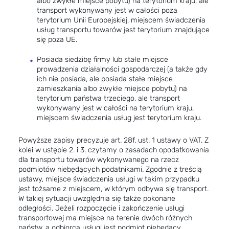
albo zwykłe miejsce pobytu) na terytorium kraju, ale
transport wykonywany jest w całości poza
terytorium Unii Europejskiej, miejscem świadczenia
usług transportu towarów jest terytorium znajdujące
się poza UE.
Posiada siedzibę firmy lub stałe miejsce
prowadzenia działalności gospodarczej (a także gdy
ich nie posiada, ale posiada stałe miejsce
zamieszkania albo zwykłe miejsce pobytu) na
terytorium państwa trzeciego, ale transport
wykonywany jest w całości na terytorium kraju,
miejscem świadczenia usług jest terytorium kraju.
Powyższe zapisy precyzuje art. 28f, ust. 1 ustawy o VAT. Z
kolei w ustępie 2. i 3. czytamy o zasadach opodatkowania
dla transportu towarów wykonywanego na rzecz
podmiotów niebędących podatnikami. Zgodnie z treścią
ustawy, miejsce świadczenia usługi w takim przypadku
jest tożsame z miejscem, w którym odbywa się transport.
W takiej sytuacji uwzględnia się także pokonane
odległości. Jeżeli rozpoczęcie i zakończenie usługi
transportowej ma miejsce na terenie dwóch różnych
państw, a odbiorcą usługi jest podmiot niebędący