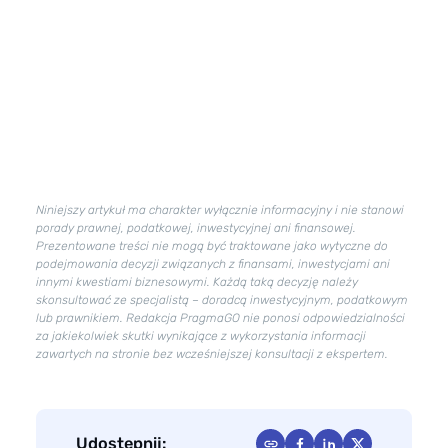
Niniejszy artykuł ma charakter wyłącznie informacyjny i nie stanowi
porady prawnej, podatkowej, inwestycyjnej ani finansowej.
Prezentowane treści nie mogą być traktowane jako wytyczne do
podejmowania decyzji związanych z finansami, inwestycjami ani
innymi kwestiami biznesowymi. Każdą taką decyzję należy
skonsultować ze specjalistą – doradcą inwestycyjnym, podatkowym
lub prawnikiem. Redakcja PragmaGO nie ponosi odpowiedzialności
za jakiekolwiek skutki wynikające z wykorzystania informacji
zawartych na stronie bez wcześniejszej konsultacji z ekspertem.
Udostępnij: