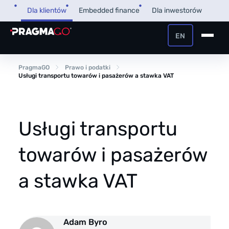
Przejdź
Dla klientów
Embedded finance
Dla inwestorów
do
treści
EN
+48 32 450 02 22
Pożyczka dla firm
PragmaGO
Prawo i podatki
Usługi transportu towarów i pasażerów a stawka VAT
Strefa Klienta i Płatnika
Faktoring
Strefa Partnera
Usługi transportu
PragmaPay
towarów i pasażerów
Wiedza
a stawka VAT
Poradnik
O nas
FAQ
O firmie
Adam Byro
Przegląd Pragmatyczny