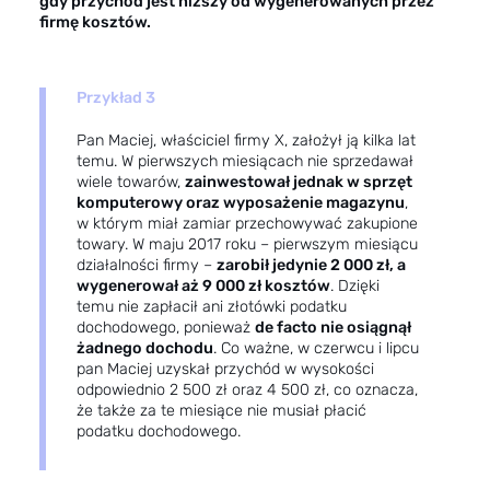
gdy przychód jest niższy od wygenerowanych przez
firmę kosztów.
Przykład 3
Pan Maciej, właściciel firmy X, założył ją kilka lat
temu. W pierwszych miesiącach nie sprzedawał
wiele towarów,
zainwestował jednak w sprzęt
komputerowy oraz wyposażenie magazynu
,
w którym miał zamiar przechowywać zakupione
towary. W maju 2017 roku – pierwszym miesiącu
działalności firmy –
zarobił jedynie 2 000 zł, a
wygenerował aż 9 000 zł kosztów
. Dzięki
temu nie zapłacił ani złotówki podatku
dochodowego, ponieważ
de facto nie osiągnął
żadnego dochodu
. Co ważne, w czerwcu i lipcu
pan Maciej uzyskał przychód w wysokości
odpowiednio 2 500 zł oraz 4 500 zł, co oznacza,
że także za te miesiące nie musiał płacić
podatku dochodowego.