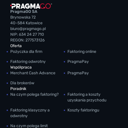
PragmaGO SA
Brynowska 72
40-584 Katowice
biuro@pragmago.pl
NIP: 634 24 27 710
REGON: 277573126
Oferta
Pożyczka dla firm
Faktoring online
Faktoring odwrotny
PragmaPay
Współpraca
Merchant Cash Advance
PragmaPay
Dla brokerów
Poradnik
Na czym polega faktoring?
Faktoring a koszty
uzyskania przychodu
Faktoring klasyczny a
Koszty faktoringu
odwrotny
Na czym polega limit