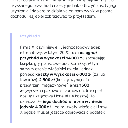
Przychód jest w tym równaniu wartością największą. Od
uzyskanego przychodu należy jednak odliczyć koszty jego
uzyskania i dopiero to działanie da nam wynik w postaci
dochodu. Najlepiej zobrazować to przykładem:
Przykład 1
Firma X, czyli niewielki, jednoosobowy sklep
internetowy, w lutym 2020 roku
osiągnął
przychód w wysokości 14 000 zł
, sprzedając
książki, gry planszowe oraz komiksy. W tym
samym czasie właściciel musiał jednak
ponieść
koszty w wysokości 6 000 zł
(zakup
towarów),
2 500 zł
(koszty wynajęcia
przestrzeni magazynowej)
oraz 1500
zł
(wysyłka i pakowanie zamówień, transport,
obsługa księgowa i inne stałe koszty). To
oznacza, że
jego dochód w lutym wyniesie
jedynie 4 000 zł
– od tej kwoty właściciel firmy
X będzie musiał jeszcze odprowadzić podatek.