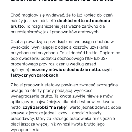
Choć mogłoby się wydawać, że to już koniec obliczeń,
należy jeszcze oddzielić
dochód netto od dochodu
brutto
. To rozgraniczenie jest ważne zarówno dla
przedsiębiorców, jak i pracowników etatowych.
Osoba prowadząca przedsiębiorstwo osiąga dochód w
wysokości wynikającej z odjęcia kosztów uzyskania
przychodu od przychodu. To jej dochód brutto. Dopiero po
odprowadzeniu podatku dochodowego (18- lub 32-
procentowego przy rozliczeniu według zasad
ogólnych)
możemy mówić o dochodzie netto, czyli
faktycznych zarobkach
.
Z kolei pracownik etatowy powinien zwracać szczególną
uwagę na oferty pracy podającą wysokość
wynagrodzenia brutto. Ta kwota zwykle niewiele mówi
aplikującym, najważniejsza dla nich jest bowiem kwota
netto,
czyli zarobki “na rękę”
. Warto jednak zdawać sobie
sprawę z jeszcze jednej liczby – chodzi o koszty
pracodawcy, który za każdego pracownika miesięcznie
płaci jeszcze więcej, niż wynosi kwota brutto jego
wynagrodzenia.