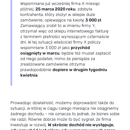
Wspomniana już wcześniej firma X miesiąc
później,
25 marca 2020 roku
, zdobyła
kontrahenta, który złożył w sklepie duże
zamówienie, opiewające na kwotę
3 000 zł
.
Zamawiający zrobił to w imieniu firmy Y,
otrzymał więc od sklepu internetowego fakturę
z terminem płatności wynoszącym czternaście
dni. W tej sytuacji właściciel firmy X policzy
wspomniane 3 000 zł jako
przychód
osiągnięty w marcu
, będzie też musiał zapłacić
od niego podatek, mimo że pieniądze za
zrealizowane zamówienie otrzyma
prawdopodobnie
dopiero w drugim tygodniu
kwietnia
.
Prowadząc działalność, możemy doprowadzić także do
sytuacji, w której w ciągu całego miesiąca nie osiągniemy
żadnego dochodu – nie oznacza to jednak, że biznes sobie
nie radzi. Równie dobrze może to być sygnał, że firma
inwestuje w rozwój.
W skrócie: dochód nie występuje,