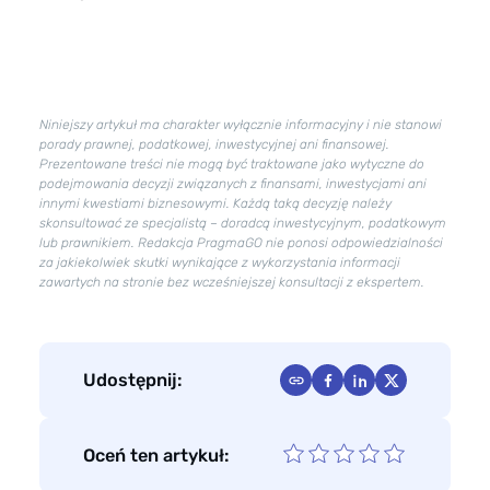
Niniejszy artykuł ma charakter wyłącznie informacyjny i nie stanowi
porady prawnej, podatkowej, inwestycyjnej ani finansowej.
Prezentowane treści nie mogą być traktowane jako wytyczne do
podejmowania decyzji związanych z finansami, inwestycjami ani
innymi kwestiami biznesowymi. Każdą taką decyzję należy
skonsultować ze specjalistą – doradcą inwestycyjnym, podatkowym
lub prawnikiem. Redakcja PragmaGO nie ponosi odpowiedzialności
za jakiekolwiek skutki wynikające z wykorzystania informacji
zawartych na stronie bez wcześniejszej konsultacji z ekspertem.
Udostępnij:
Oceń ten artykuł: