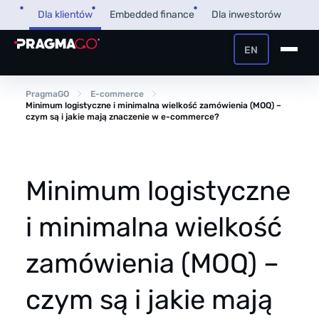
Przejdź
Dla klientów
Embedded finance
Dla inwestorów
do
treści
EN
+48 32 450 02 22
Pożyczka dla firm
PragmaGO
E-commerce
Minimum logistyczne i minimalna wielkość zamówienia (MOQ) –
czym są i jakie mają znaczenie w e-commerce?
Strefa Klienta i Płatnika
Faktoring
Strefa Partnera
Minimum logistyczne
PragmaPay
i minimalna wielkość
Wiedza
zamówienia (MOQ) –
Poradnik
O nas
FAQ
czym są i jakie mają
O firmie
Przegląd Pragmatyczny