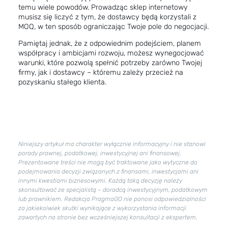
temu wiele powodów. Prowadząc sklep internetowy
musisz się liczyć z tym, że dostawcy będą korzystali z
MOQ, w ten sposób ograniczając Twoje pole do negocjacji.
Pamiętaj jednak, że z odpowiednim podejściem, planem
współpracy i ambicjami rozwoju, możesz wynegocjować
warunki, które pozwolą spełnić potrzeby zarówno Twojej
firmy, jak i dostawcy – któremu zależy przecież na
pozyskaniu stałego klienta.
Niniejszy artykuł ma charakter wyłącznie informacyjny i nie stanowi
porady prawnej, podatkowej, inwestycyjnej ani finansowej.
Prezentowane treści nie mogą być traktowane jako wytyczne do
podejmowania decyzji związanych z finansami, inwestycjami ani
innymi kwestiami biznesowymi. Każdą taką decyzję należy
skonsultować ze specjalistą – doradcą inwestycyjnym, podatkowym
lub prawnikiem. Redakcja PragmaGO nie ponosi odpowiedzialności
za jakiekolwiek skutki wynikające z wykorzystania informacji
zawartych na stronie bez wcześniejszej konsultacji z ekspertem.