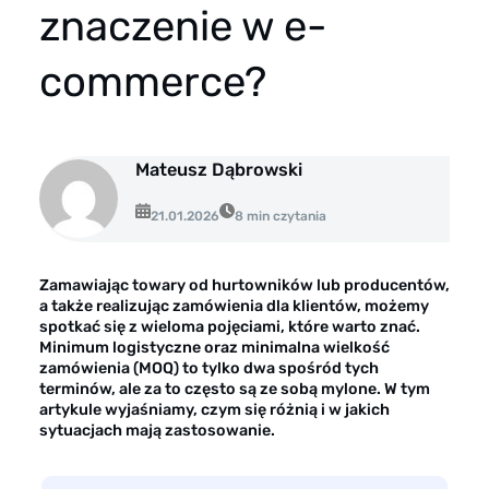
Opinie klientów
znaczenie w e-
Case study klientów
commerce?
Dla mediów
Kontakt
Mateusz Dąbrowski
21.01.2026
8 min czytania
Zamawiając towary od hurtowników lub producentów,
a także realizując zamówienia dla klientów, możemy
spotkać się z wieloma pojęciami, które warto znać.
Minimum logistyczne oraz minimalna wielkość
zamówienia (MOQ) to tylko dwa spośród tych
terminów, ale za to często są ze sobą mylone. W tym
artykule wyjaśniamy, czym się różnią i w jakich
sytuacjach mają zastosowanie.