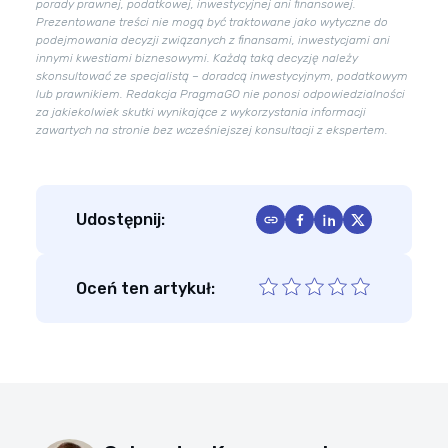
porady prawnej, podatkowej, inwestycyjnej ani finansowej.
Prezentowane treści nie mogą być traktowane jako wytyczne do
podejmowania decyzji związanych z finansami, inwestycjami ani
innymi kwestiami biznesowymi. Każdą taką decyzję należy
skonsultować ze specjalistą – doradcą inwestycyjnym, podatkowym
lub prawnikiem. Redakcja PragmaGO nie ponosi odpowiedzialności
za jakiekolwiek skutki wynikające z wykorzystania informacji
zawartych na stronie bez wcześniejszej konsultacji z ekspertem.
Udostępnij:
Oceń ten artykuł: