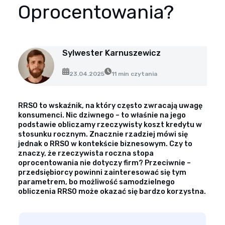
Opinie klientów
Oprocentowania?
Case study klientów
Dla mediów
Sylwester Karnuszewicz
Kontakt
23.04.2025
11 min czytania
RRSO to wskaźnik, na który często zwracają uwagę
konsumenci. Nic dziwnego – to właśnie na jego
podstawie obliczamy rzeczywisty koszt kredytu w
stosunku rocznym. Znacznie rzadziej mówi się
jednak o RRSO w kontekście biznesowym. Czy to
znaczy, że rzeczywista roczna stopa
oprocentowania nie dotyczy firm? Przeciwnie –
przedsiębiorcy powinni zainteresować się tym
parametrem, bo możliwość samodzielnego
obliczenia RRSO może okazać się bardzo korzystna.