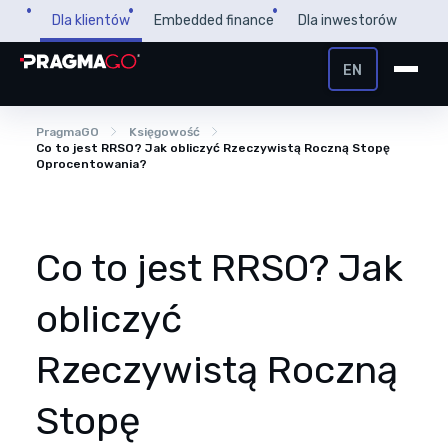
Przejdź
Dla klientów
Embedded finance
Dla inwestorów
do
treści
EN
+48 32 450 02 22
PragmaGO
Księgowość
Pożyczka dla firm
Co to jest RRSO? Jak obliczyć Rzeczywistą Roczną Stopę
Oprocentowania?
Strefa Klienta i Płatnika
Faktoring
Strefa Partnera
Co to jest RRSO? Jak
PragmaPay
obliczyć
Wiedza
Rzeczywistą Roczną
Poradnik
O nas
FAQ
Stopę
O firmie
Przegląd Pragmatyczny