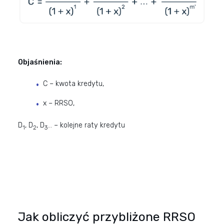
Objaśnienia:
C – kwota kredytu,
x – RRSO,
D
, D
, D
… – kolejne raty kredytu
1
2
3
Jak obliczyć przybliżone RRSO