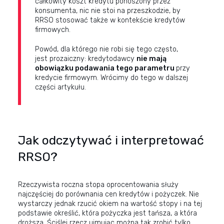
całkowity koszt kredytu ponoszony przez
konsumenta, nic nie stoi na przeszkodzie, by
RRSO stosować także w kontekście kredytów
firmowych.
Powód, dla którego nie robi się tego często,
jest prozaiczny: kredytodawcy
nie mają
obowiązku podawania tego parametru
przy
kredycie firmowym. Wrócimy do tego w dalszej
części artykułu.
Jak odczytywać i interpretować
RRSO?
Rzeczywista roczna stopa oprocentowania służy
najczęściej do porównania cen kredytów i pożyczek. Nie
wystarczy jednak rzucić okiem na wartość stopy i na tej
podstawie określić, która pożyczka jest tańsza, a która
droższa. Ściślej rzecz ujmując można tak zrobić tylko