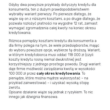
Gdyby dwa powyższe przykłady dotyczyły kredytu dla
konsumenta, ten z dużym prawdopodobieństwem
wybrałby wariant pierwszy. Po pierwsze dlatego, że
wiąże się on z niższymi kosztami, a po drugie dlatego, że
pozwala rozłożyć płatności na wygodne 12 rat, zamiast
wymagać zgromadzenia całej kwoty na koniec okresu
kredytowania.
Różnica pomiędzy kosztami kredytu dla konsumenta a
dla firmy polega na tym, że wiele przedsiębiorstw, mając
do wyboru powyższe opcje, wybierze tę droższą. Wariant,
w którym kredytobiorca musi oddać 118 000 zł (czyli
koszty kredytu rosną niemal dwukrotnie) jest
korzystniejszy z jednego prostego powodu. Drugi wariant
daje firmie możliwość zarządzania kwotą w wysokości
100 000 zł przez
cały okres kredytowania
. To
pieniądze, które można mądrze wykorzystać – na
przykład zainwestować – i uzyskać wysoką stopę
zwrotu.
Opisane działanie wiąże się jednak z ryzykiem. To nic
innego jak
dźwignia finansowa
.