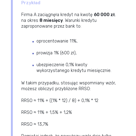
Przykład
Firma A zaciągnęła kredyt na kwotę
60 000 zł
,
na okres
8 miesięcy
. Warunki kredytu
zaproponowane przez bank to:
oprocentowanie 11%,
prowizja 1% (600 zł),
ubezpieczenie 0,1% kwoty
wykorzystanego kredytu miesięcznie.
W takim przypadku, stosując wspomniany wzór,
możesz obliczyć przybliżone RRSO:
RRSO ≈ 11% + ((1% * 12) / 8) + 0,1% * 12
RRSO ≈ 11% + 1,5% + 1,2%
RRSO ≈ 13,7%